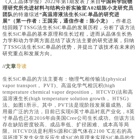
《人工晶体学报》2022年第1期发表了来自
中国科学院物
理研究所先进材料与结构分析实验室A02组陈小龙研究员
团队
的特邀综述
“高温溶液法生长SiC单晶的研究进
展”（第一作者：王国宾，通信作者：陈小龙）
，作者总
结回顾了TSSG法生长SiC单晶的发展历程，分析了该方法
生长SiC单晶的基本原理和生长过程，进而从晶体生长热
力学和动力学两方面总结了该方法主要的研究进展，归纳
了TSSG法生长SiC单晶的优势，并提出了该技术在未来的
研究重点和发展方向。
/
/
文章
导读
生长SiC单晶的方法主要有：物理气相传输法(physical
vapor transport， PVT)、高温化学气相沉积(high
temperature chemical vapor deposition， HTCVD)法和高
温溶液生长(high temperature solution growth， HTSG)
法。如图1所示。其中，PVT法是现阶段发展最成熟、应
用最广泛的方法，目前已实现6英寸单晶衬底产业化，8英
寸单晶也已在2016年由美国Cree公司生长成功。但该方法
存在缺陷密度较高、成品率低、扩径困难、成本高等局
限。HTCVD法是利用Si源和C源气体在2100 ℃左右的高
温环境下发生化学反应生成SiC的原理来实现SiC单晶的生