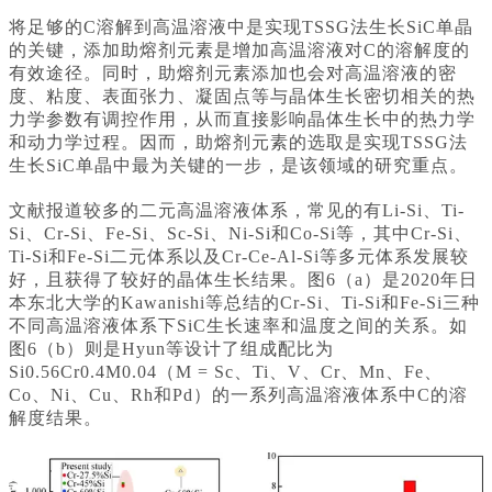
将足够的C溶解到高温溶液中是实现TSSG法生长SiC单晶
的关键，添加助熔剂元素是增加高温溶液对C的溶解度的
有效途径。同时，助熔剂元素添加也会对高温溶液的密
度、粘度、表面张力、凝固点等与晶体生长密切相关的热
力学参数有调控作用，从而直接影响晶体生长中的热力学
和动力学过程。因而，助熔剂元素的选取是实现TSSG法
生长SiC单晶中最为关键的一步，是该领域的研究重点。
文献报道较多的二元高温溶液体系，常见的有Li-Si、Ti-
Si、Cr-Si、Fe-Si、Sc-Si、Ni-Si和Co-Si等，其中Cr-Si、
Ti-Si和Fe-Si二元体系以及Cr-Ce-Al-Si等多元体系发展较
好，且获得了较好的晶体生长结果。图6（a）是2020年日
本东北大学的Kawanishi等总结的Cr-Si、Ti-Si和Fe-Si三种
不同高温溶液体系下SiC生长速率和温度之间的关系。如
图6（b）则是Hyun等设计了组成配比为
Si0.56Cr0.4M0.04（M = Sc、Ti、V、Cr、Mn、Fe、
Co、Ni、Cu、Rh和Pd）的一系列高温溶液体系中C的溶
解度结果。