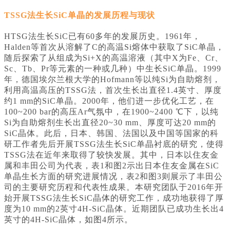
TSSG法生长SiC单晶的发展历程与现状
HTSG法生长SiC已有60多年的发展历史。1961年，
Halden等首次从溶解了C的高温Si熔体中获取了SiC单晶，
随后探索了从组成为Si+X的高温溶液（其中X为Fe、Cr、
Sc、Tb、Pr等元素的一种或几种）中生长SiC单晶。1999
年，德国埃尔兰根大学的Hofmann等以纯Si为自助熔剂，
利用高温高压的TSSG法，首次生长出直径1.4英寸、厚度
约1 mm的SiC单晶。2000年，他们进一步优化工艺，在
100~200 bar的高压Ar气氛中，在1900~2400 ℃下，以纯
Si为自助熔剂生长出直径20~30 mm、厚度可达20 mm的
SiC晶体。此后，日本、韩国、法国以及中国等国家的科
研工作者先后开展TSSG法生长SiC单晶衬底的研究，使得
TSSG法在近年来取得了较快发展。其中，日本以住友金
属和丰田公司为代表，表1和图2示出日本住友金属在SiC
单晶生长方面的研究进展情况，表2和图3则展示了丰田公
司的主要研究历程和代表性成果。本研究团队于2016年开
始开展TSSG法生长SiC晶体的研究工作，成功地获得了厚
度为10 mm的2英寸4H-SiC晶体。近期团队已成功生长出4
英寸的4H-SiC晶体，如图4所示。