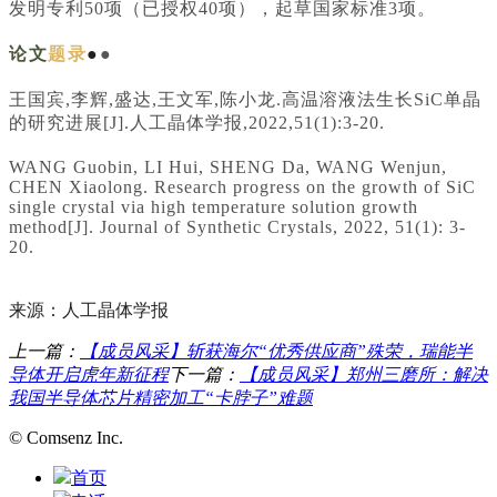
发明专利50项（已授权40项），起草国家标准3项。
论文
题录
●
●
王国宾,李辉,盛达,王文军,陈小龙.高温溶液法生长SiC单晶
的研究进展[J].人工晶体学报,2022,51(1):3-20.
WANG Guobin, LI Hui, SHENG Da, WANG Wenjun,
CHEN Xiaolong. Research progress on the growth of SiC
single crystal via high temperature solution growth
method[J]. Journal of Synthetic Crystals, 2022, 51(1): 3-
20.
来源：人工晶体学报
上一篇：
【成员风采】斩获海尔“优秀供应商”殊荣，瑞能半
导体开启虎年新征程
下一篇：
【成员风采】郑州三磨所：解决
我国半导体芯片精密加工“卡脖子”难题
© Comsenz Inc.
首页