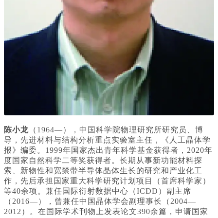
陈小龙
（1964—），中国科学院物理研究所研究员、博
导，先进材料与结构分析重点实验室主任，《人工晶体学
报》编委。1999年国家杰出青年科学基金获得者，2020年
度国家自然科学二等奖获得者。长期从事新功能材料探
索、新物性和宽禁带半导体晶体生长的研究和产业化工
作，先后承担国家重大科学研究计划项目（首席科学家）
等40余项。兼任国际衍射数据中心（ICDD）副主席
（2016—），曾兼任中国晶体学会副理事长（2004—
2012）。在国际学术刊物上发表论文390余篇，申请国家