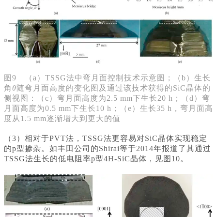
图9 （a）TSSG法中弯月面控制技术示意图；（b）生长
角
θ
随弯月面高度的变化图及通过该技术获得的SiC晶体的
侧视图：（c）弯月面高度为2.5 mm下生长20 h；（d）弯
月面高度为0.5 mm下生长10 h；（e）生长35 h，弯月面高
度从1.5 mm逐渐增大到更大的值
（3）相对于PVT法，TSSG法更容易对SiC晶体实现稳定
的p型掺杂。如丰田公司的Shirai等于2014年报道了其通过
TSSG法生长的低电阻率p型4H-SiC晶体，见图10。