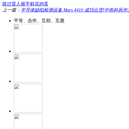
路过
雷人
握手
鲜花
鸡蛋
上一篇：
半导体缺陷检测设备 Mars 4410 成功出货!中电科风华
平等、合作、互助、互惠