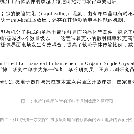
机分子晶体器件的载流子输运研究方向取得重要进展。
的缺陷钝化（trap-healing）现象，由有序单晶电
rap-healing效应，还存在其他影响电学性能的机制。
n型有机分子构成的单晶电荷转移界面的晶体管器件，探究
缺陷态减少3个数量级以上，这意味着更小的散射概率和更高
与栅氧界面电场发生有效耦合，提高了载流子体传输比例，减
 Effect for Transport Enhancement in Organic Single 
517）杂志上。微电子所博士研究生单宇为第一作者，李泠研究员、王嘉玮副
研究所微电子器件与集成技术重点实验室开放课题、国家自
图一：电荷转移晶体管的迁移率调制效应的原理图
图二：利用扫描开尔文探针显微镜对电荷转移界面的表面电势的表征分析