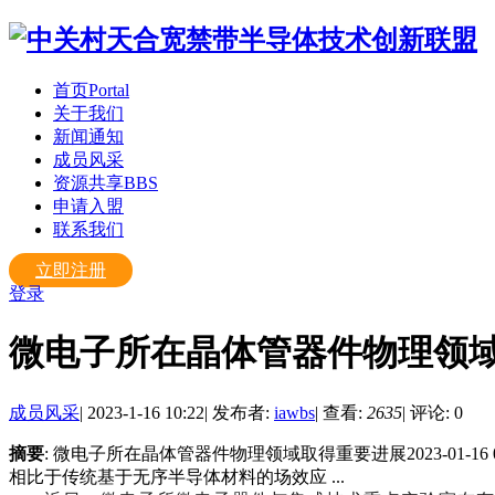
首页
Portal
关于我们
新闻通知
成员风采
资源共享
BBS
申请入盟
联系我们
立即注册
登录
微电子所在晶体管器件物理领
成员风采
|
2023-1-16 10:22
|
发布者:
iawbs
|
查看:
2635
|
评论: 0
摘要
: 微电子所在晶体管器件物理领域取得重要进展2023-0
相比于传统基于无序半导体材料的场效应 ...