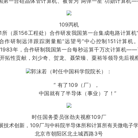
第一台硅晶体管计算机、被誉为“两弹一星”功勋计算机—
109丙机
（原156工程处）合作研发我国第一台集成电路计算机“1
合作研制远洋跟踪测量船“远望号”中心控制151计算机
器。1983年，合作研制我国第一台每秒运算千万次计算机——
拓性贡献，刘少奇、贺龙、聂荣臻、粟裕等领导先后视察
郭沫若（时任中国科学院院长）：
“ 有了109（厂），
中国就有了半导体（事业）了！”
时任国务委员张劲夫视察109厂
展技术创新，109厂与中科院半导体所和计算所有关微电子学
北京市朝阳区北土城西路3号