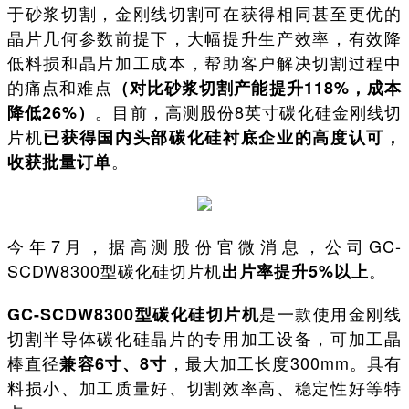
于砂浆切割，金刚线切割可在获得相同甚至更优的
晶片几何参数前提下，大幅提升生产效率，有效降
低料损和晶片加工成本，帮助客户解决切割过程中
的痛点和难点
（对比砂浆切割产能提升118%，成本
。目前，高测股份8英寸碳化硅金刚线切
降低26%）
片机
已获得国内头部碳化硅衬底企业的高度认可，
。
收获批量订单
今年7月，据高测股份官微消息，公司GC-
SCDW8300型碳化硅切片机
。
出片率提升5%以上
是一款使用金刚线
GC-SCDW8300型碳化硅切片机
切割半导体碳化硅晶片的专用加工设备，可加工晶
棒直径
，最大加工长度300mm。具有
兼容6寸、8寸
料损小、加工质量好、切割效率高、稳定性好等特