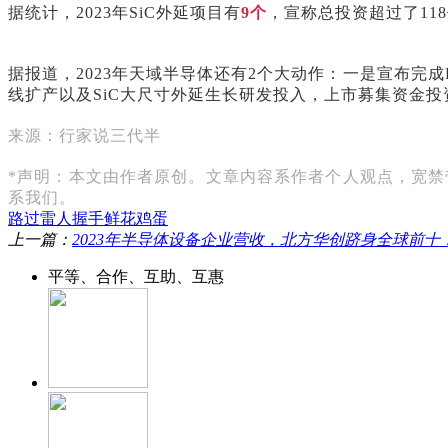
据统计，2023年SiC外延项目有
9个
，宣称总投资超过了118
据报道，2023年天域半导体还有2个大动作：一是宣布完成P
线扩产以及SiC大尺寸外延生长研发投入，上市募集资金
来源：行家说三代半
*声明：本文由作者原创。文章内容系作者个人观点，宽
系我们。
路过
雷人
握手
鲜花
鸡蛋
上一篇：
2023年半导体设备企业营收，北方华创跻身全球前十
平等、合作、互助、互惠