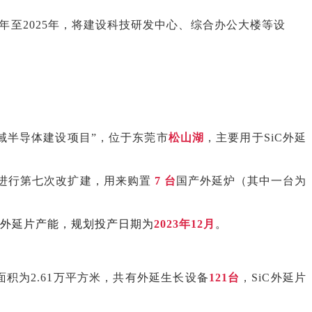
3年至2025年，将建设科技研发中心、综合办公大楼等设
域半导体建设项目”，位于东莞市
松山湖
，主要用于SiC外延
进行第七次改扩建，用来购置
7 台
国产外延炉（其中一台为
年外延片产能，规划投产日期为
2023年12月
。
面积为2.61万平方米，共有外延生长设备
121台
，SiC外延片