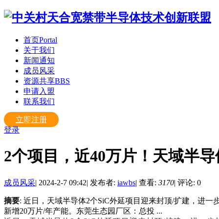
首页
Portal
关于我们
新闻通知
成员风采
资源共享
BBS
申请入盟
联系我们
立即注册
登录
2个项目，近40万片！天域半
成员风采
|
2024-2-7 09:42
|
发布者:
iawbs
|
查看:
3170
|
评论: 0
摘要
: 近日，天域半导体2个SiC外延项目迎来封顶/扩建，
新增20万片/年产能。东莞生态园厂区：总投 ...