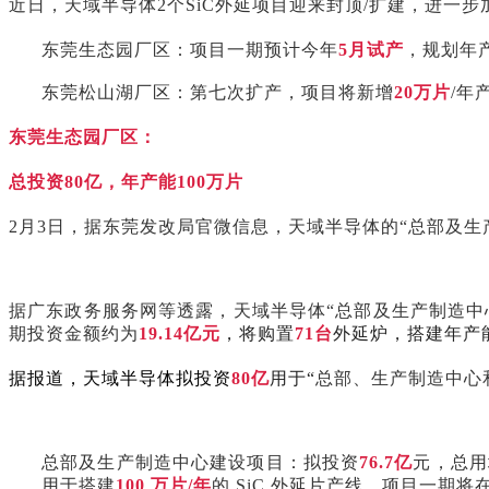
近日，天域半导体2个SiC外延项目迎来封顶/扩建，进一
东莞生态园厂区：项目一期预计今年
5月试产
，规划年
东莞松山湖厂区：第七次扩产，项目将新增
20万片
/年
东莞生态园厂区：
总投资80亿，年产能100万片
2月3日，据东莞发改局官微信息，天域半导体的“总部及生产
据广东政务服务网等透露，天域半导体“总部及生产制造中
期投资金额约为
19.14亿元
，将购置
71台
外延炉，搭建年产能
据报道，天域半导体拟投资
80亿
用于“
总部、生产制造中心
总部及生产制造中心建设项目：拟投资
76.7亿
元，总用
用于搭建
100 万片/年
的 SiC 外延片产线，项目一期将在