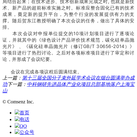
局结合起来；
在技术进步、技术创新成果完成之时, 也就是新技
术、新产品的超前标准实施之时。
标准应整合固化已有的技术
成果，奠定新的提升平台，为整个行业的发展提供有力的支
撑。
随后贺东江教授明确了本次会议的任务，做出了具体的安
排。
本次会议对申报单位提交的10项计划项目进行了逐项论
证，并就其中的《绿色设计产品评价技术规范，碳化硅单晶抛
光片》 、《碳化硅单晶抛光片（修订GB/T 30656-2014）》
等项目进行了热烈讨论。
之后对各项标准项目进行了审定和讨
论，并形成了会议纪要。
会议在完成各项议程后圆满结束。
上一篇：
第十三届全国分子束外延学术会议在烟台圆满举办成
功
下一篇：
中科钢研先进晶体产业化项目总部基地落户上海宝
山
© Comsenz Inc.
首页
电话
QQ
公众号