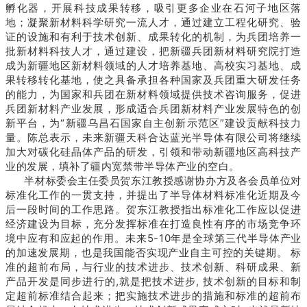
孵化器，开展科技成果转移，吸引更多企业在石河子地区落
地；
凝聚新材料科学研究一流人才，通过建立工程化研究、验
证的设施和有利于技术创新、成果转化的机制，为兵团培养一
批新材料科技人才，通过建设，把新疆兵团新材料研究院打造
成为新疆地区新材料领域的人才培养基地、高校实习基地、成
果转移转化基地，使之具备承担各种国家及兵团重大研发任务
的能力，为国家和兵团在新材料领域提供技术咨询服务，促进
兵团新材料产业发展，形成适合兵团新材料产业发展特色的创
新平台，为“新疆乌昌石国家自主创新示范区”建设贡献科技力
量。
陈总表示，未来新疆天科合达蓝光半导体有限公司将继续
加大对碳化硅晶体产品的研发，引领和带动新疆地区高科技产
业的发展，填补了疆内宽禁带半导体产业的空白。
半材标委会主任委员贺东江教授感谢协办方及各会员单位对
标准化工作的一贯支持，并提出了半导体材料标准化近期及今
后一段时间的工作思路。
贺东江教授指出标准化工作应以促进
经济建设为目标，充分发挥标准在打造良性有序的市场竞争环
境中应有和应起的作用。
未来5-10年是全球第三代半导体产业
的加速发展期，也是我国能否实现产业自主可控的关键期。
标
准的超前布局，与行业的技术进步、技术创新、科研成果、新
产品开发是同步进行的,就是把技术进步, 技术创新的目标和制
定超前标准结合起来；
把实施技术进步的措施和标准的超前布