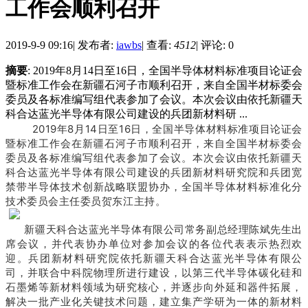
工作会顺利召开
2019-9-9 09:16
|
发布者:
iawbs
|
查看:
4512
|
评论: 0
摘要
: 2019年8月14日至16日，全国半导体材料标准项目论证会
暨标准工作会在新疆石河子市顺利召开，来自全国半材标委会
委员及各标准编写组代表参加了会议。本次会议由依托新疆天
科合达蓝光半导体有限公司建设的兵团新材料研 ...
2019年8月14日至16日，全国半导体材料标准项目论证会
暨标准工作会在新疆石河子市顺利召开，来自全国半材标委会
委员及各标准编写组代表参加了会议。
本次会议由依托新疆天
科合达蓝光半导体有限公司建设的兵团新材料研究院和兵团宽
禁带半导体技术创新战略联盟协办，全国半导体材料标准化分
技术委员会主任委员贺东江主持。
新疆天科合达蓝光半导体有限公司常务副总经理陈斌先生出
席会议，并代表协办单位对参加会议的各位代表表示热烈欢
迎。
兵团新材料研究院依托新疆天科合达蓝光半导体有限公
司，并联合中科院物理所进行建设，以第三代半导体碳化硅和
石墨烯等新材料领域为研究核心，并逐步向外延和器件拓展，
解决一批产业化关键技术问题，建立集产学研为一体的新材料