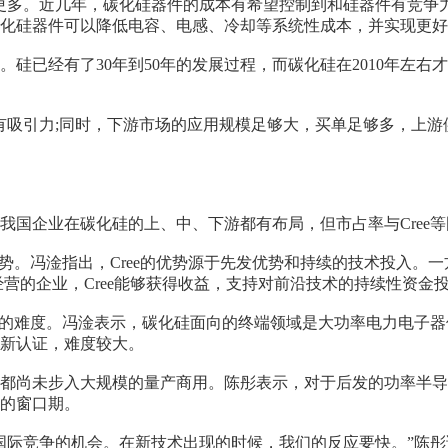
更多。近几年，碳化硅器件的成本有希望控制到和硅器件有竞争
化硅器件可以降低电容、电感、冷却等系统性成本，并实现更好
硅已经有了30年到50年的发展过程，而碳化硅在2010年左
吸引力;同时，下游市场的应用规模足够大，买单足够多，上游供
我国企业在碳化硅的上、中、下游都有布局，但市占率与Cree
势。冯淦指出，Cree的优势源于先发优势和持续的技术投入。一
营的企业，Cree能够获得收益，支持对前沿技术的持续性资金
地位的难度。冯淦表示，碳化硅面向的终端领域是大功率电力电子
新认证，难度较大。
都尚未步入大规模的量产商用。陈彤表示，对于后发的功率半导
的窗口期。
国际竞争的机会。在新技术出现的时候，我们的反应要快。”陈彤