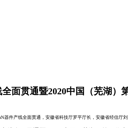
面贯通暨2020中国（芜湖）第三
SiC和GaN器件产线全面贯通，安徽省科技厅罗平厅长，安徽省经