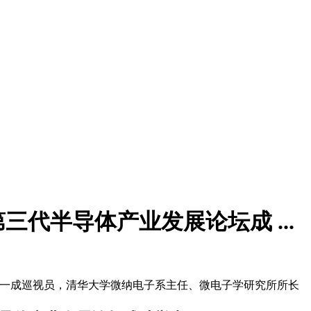
代半导体产业发展论坛成 ...
信厅刘一成巡视员，清华大学微纳电子系主任、微电子学研究所所长