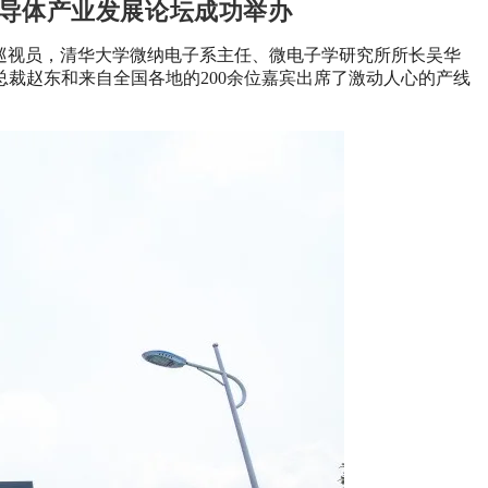
半导体产业发展论坛成功举办
一成巡视员，清华大学微纳电子系主任、微电子学研究所所长吴华
裁赵东和来自全国各地的200余位嘉宾出席了激动人心的产线