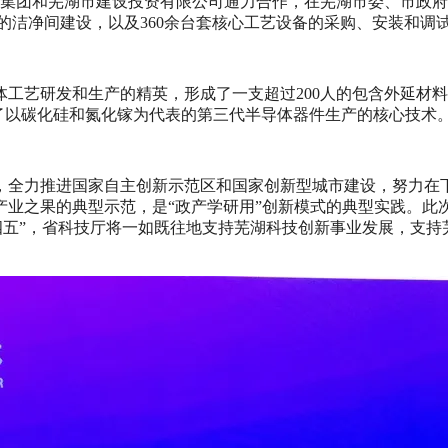
材料集团和芜湖市建设投资有限公司通力合作，在芜湖市委、市政
平米的洁净间建设，以及360余台套核心工艺设备的采购、安装和
工艺研发和生产的精英，形成了一支超过200人的包含外延材
握了以碳化硅和氮化镓为代表的第三代半导体器件生产的核心技术
，全力推进国家自主创新示范区和国家创新型城市建设，努力在下
产业之果的典型示范，是“政产学研用”创新模式的典型实践。此
四五”，省科技厅将一如既往地支持芜湖科技创新事业发展，支持