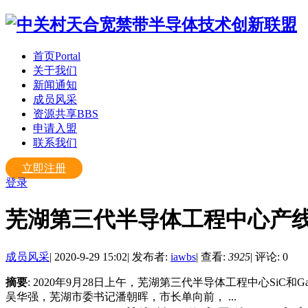
首页
Portal
关于我们
新闻通知
成员风采
资源共享
BBS
申请入盟
联系我们
立即注册
登录
芜湖第三代半导体工程中心产线全
成员风采
|
2020-9-29 15:02
|
发布者:
iawbs
|
查看:
3925
|
评论: 0
摘要
: 2020年9月28日上午，芜湖第三代半导体工程中心
吴华强，芜湖市委书记潘朝晖，市长单向前， ...