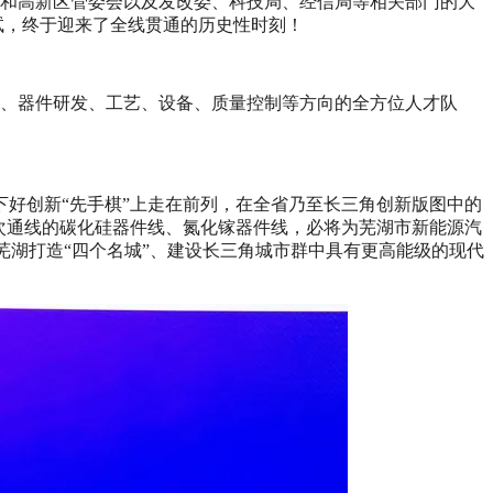
府和高新区管委会以及发改委、科技局、经信局等相关部门的大
调试，终于迎来了全线贯通的历史性时刻！
料、器件研发、工艺、设备、质量控制等方向的全方位人才队
。
好创新“先手棋”上走在前列，在全省乃至长三角创新版图中的
次通线的碳化硅器件线、氮化镓器件线，必将为芜湖市新能源汽
芜湖打造“四个名城”、建设长三角城市群中具有更高能级的现代