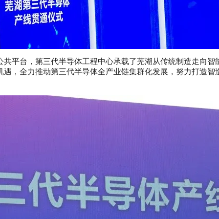
公共平台，第三代半导体工程中心承载了芜湖从传统制造走向智
机遇，全力推动第三代半导体全产业链集群化发展，努力打造智