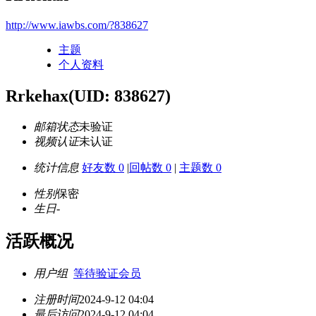
http://www.iawbs.com/?838627
主题
个人资料
Rrkehax
(UID: 838627)
邮箱状态
未验证
视频认证
未认证
统计信息
好友数 0
|
回帖数 0
|
主题数 0
性别
保密
生日
-
活跃概况
用户组
等待验证会员
注册时间
2024-9-12 04:04
最后访问
2024-9-12 04:04