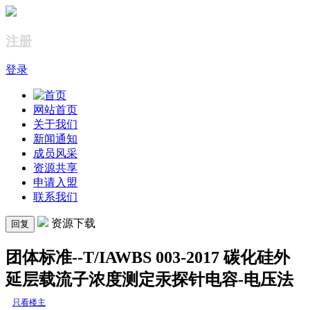
注册
登录
网站首页
关于我们
新闻通知
成员风采
资源共享
申请入盟
联系我们
资源下载
回复
团体标准--T/IAWBS 003-2017 碳化硅外
延层载流子浓度测定汞探针电容-电压法
只看楼主