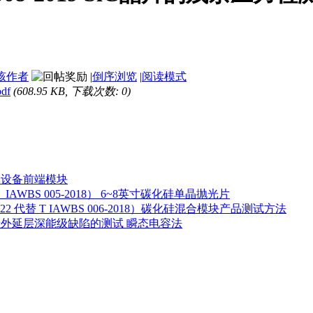
该作者
|
倒序浏览
|
阅读模式
df
(608.95 KB, 下载次数: 0)
半导体设备前端模块
替T_IAWBS 005-2018） 6~8英寸碳化硅单晶抛光片
-2022 代替 T IAWBS 006-2018）碳化硅混合模块产品测试方法
4 碳化硅外延层深能级缺陷的测试 瞬态电容法