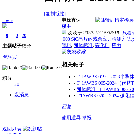
[复制链接]
电梯直达
iawbs
楼主
发表于 2020-2-3 15:38:19
|
只看
0
0
20
008 SiC晶片的残余应力检测方法.p
资料
,
团体标准
,
碳化硅
,
应力
主题
帖子
积分
收藏
管理员
相关帖子
•
T_IAWBS 019—2023
积分
•
T_IAWBS 005-2024（代
20
•
团体标准--T_IAWBS 006
发消息
•
T/IAWBS 020—202
回复
使用道具
举报
返回列表