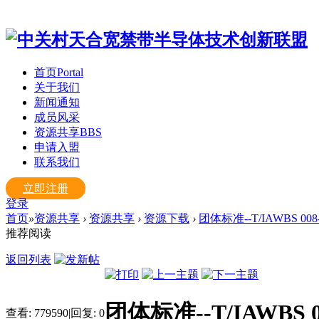
首页
Portal
关于我们
新闻通知
成员风采
资源共享
BBS
申请入盟
联系我们
立即注册
登录
首页
»
资源共享
›
资源共享
›
资源下载
›
团体标准--T/IAWBS 0
推荐阅读
返回列表
团体标准--T/IAWBS
查看:
779590
|
回复:
0