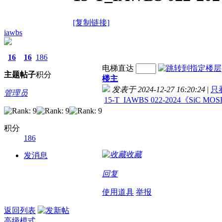
[复制链接]
iawbs
16
16
186
电梯直达
主题
帖子
积分
楼主
发表于 2024-12-27 16:20:24
|
只
管理员
15-T_IAWBS 022-2024《S
积分
186
收藏
发消息
回复
使用道具
举报
返回列表
高级模式