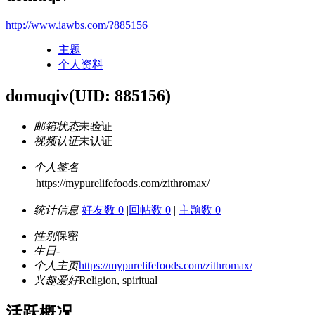
http://www.iawbs.com/?885156
主题
个人资料
domuqiv
(UID: 885156)
邮箱状态
未验证
视频认证
未认证
个人签名
https://mypurelifefoods.com/zithromax/
统计信息
好友数 0
|
回帖数 0
|
主题数 0
性别
保密
生日
-
个人主页
https://mypurelifefoods.com/zithromax/
兴趣爱好
Religion, spiritual
活跃概况