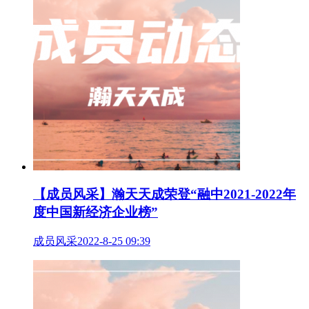
【成员风采】瀚天天成荣登“融中2021-2022年
度中国新经济企业榜”
成员风采
2022-8-25 09:39