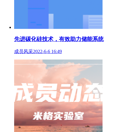
先进碳化硅技术，有效助力储能系统
成员风采
2022-6-6 16:49