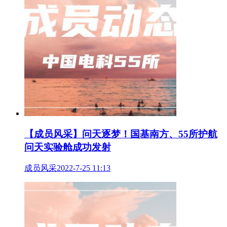
【成员风采】问天逐梦！国基南方、55所护航
问天实验舱成功发射
成员风采
2022-7-25 11:13