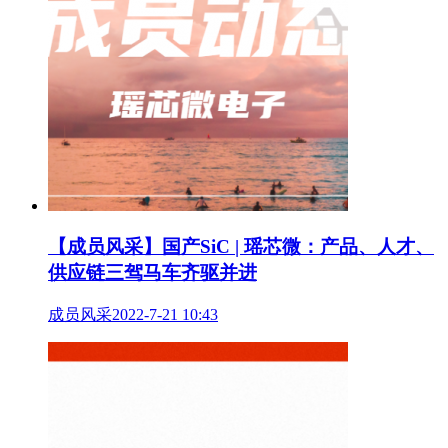
【成员风采】国产SiC | 瑶芯微：产品、人才、
供应链三驾马车齐驱并进
成员风采
2022-7-21 10:43