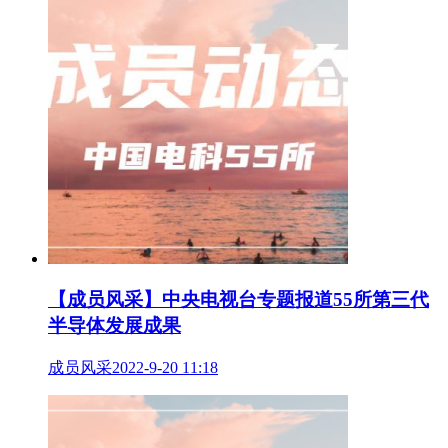
【成员风采】中央电视台专题报道55所第三代
半导体发展成果
成员风采
2022-9-20 11:18