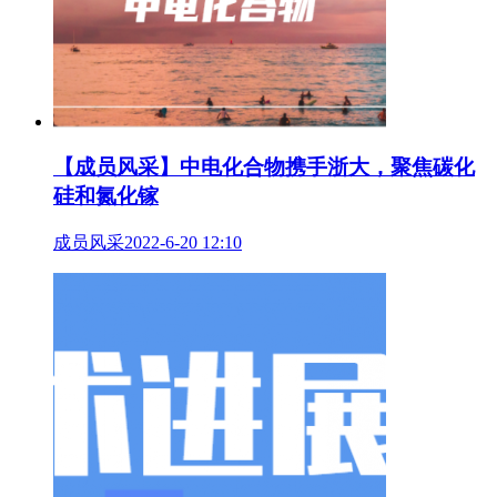
【成员风采】中电化合物携手浙大，聚焦碳化
硅和氮化镓
成员风采
2022-6-20 12:10