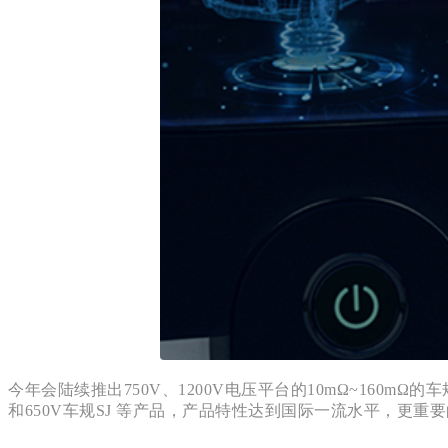
今年会陆续推出750V、1200V电压平台的10mΩ~160mΩ的车
和650V车规SJ 等产品，产品特性达到国际一流水平，更