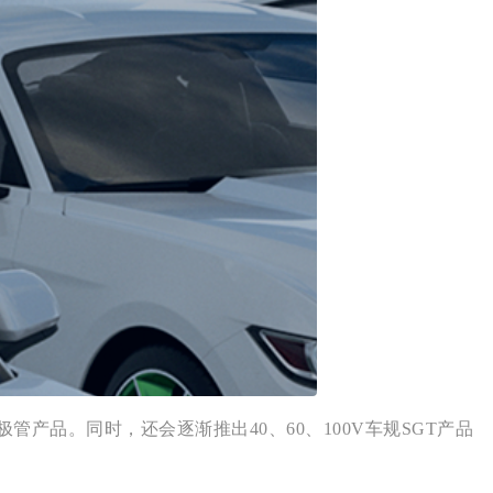
PS二极管产品。同时，还会逐渐推出40、60、100V车规SGT产品