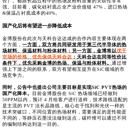
径）。都跟长晶过程中的热场及粉料质量的关联性非常
强。目前看，碳化硅衬底占全产业价值链 47%，进口热场
&保温占衬底成本的40%。
国产化后将有望进一步降低成本
金博股份在此次与天科合达达成的合作内容主要体现在两
个方面，
一方面，双方将共同研发用于第三代半导体的热
场材料、保温材料与粉体材料；另一方面，金博将以
优于
市场的价格、优先保供天科合达
；天科合达在同等性价比
条件下，优先采购金博的热场、保温与粉体材料。
通过增
强上下游之间的联系，双方有望相互提升在SiC领域的市
场竞争力。
同时，公告中也提出公司主要目标是实现SiC PVT热场的
国产化降本。
目前金博股份在 SiC 热场领域已经做到
50PPM以内，预计 4 月给客户进行送样，技术路线适配的
是主流的 PVT 法长晶路线，核心在于找到和光伏一样的
技术突破口，不同位置的热场材料，需要满足的是性能是
不同的，等静压石墨没法做到这点，碳纤维可以通过不同
的编制结构达到这一目的。