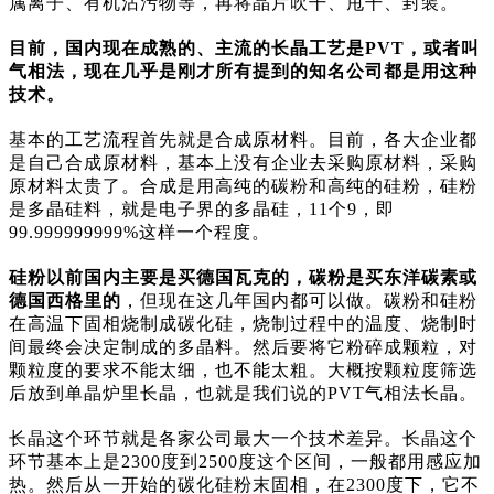
属离子、有机沾污物等，再将晶片吹干、甩干、封装。
目前，国内现在成熟的、主流的长晶工艺是PVT，或者叫
气相法，现在几乎是刚才所有提到的知名公司都是用这种
技术。
基本的工艺流程首先就是合成原材料。目前，各大企业都
是自己合成原材料，基本上没有企业去采购原材料，采购
原材料太贵了。合成是用高纯的碳粉和高纯的硅粉，硅粉
是多晶硅料，就是电子界的多晶硅，11个9，即
99.999999999%这样一个程度。
硅粉以前国内主要是买德国瓦克的，碳粉是买东洋碳素或
德国西格里的
，但现在这几年国内都可以做。碳粉和硅粉
在高温下固相烧制成碳化硅，烧制过程中的温度、烧制时
间最终会决定制成的多晶料。然后要将它粉碎成颗粒，对
颗粒度的要求不能太细，也不能太粗。大概按颗粒度筛选
后放到单晶炉里长晶，也就是我们说的PVT气相法长晶。
长晶这个环节就是各家公司最大一个技术差异。长晶这个
环节基本上是2300度到2500度这个区间，一般都用感应加
热。然后从一开始的碳化硅粉末固相，在2300度下，它不