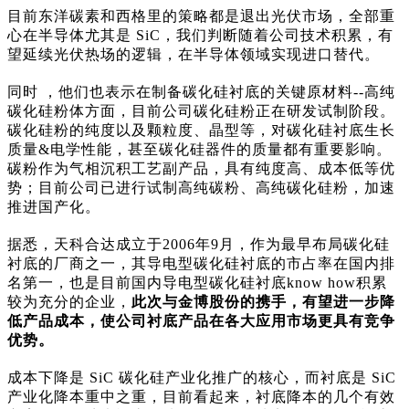
目前东洋碳素和西格里的策略都是退出光伏市场，全部重
心在半导体尤其是 SiC，我们判断随着公司技术积累，有
望延续光伏热场的逻辑，在半导体领域实现进口替代。
同时 ，他们也表示在制备碳化硅衬底的关键原材料--高纯
碳化硅粉体方面，目前公司碳化硅粉正在研发试制阶段。
碳化硅粉的纯度以及颗粒度、晶型等，对碳化硅衬底生长
质量&电学性能，甚至碳化硅器件的质量都有重要影响。
碳粉作为气相沉积工艺副产品，具有纯度高、成本低等优
势；目前公司已进行试制高纯碳粉、高纯碳化硅粉，加速
推进国产化。
据悉，天科合达成立于2006年9月，作为最早布局碳化硅
衬底的厂商之一，其导电型碳化硅衬底的市占率在国内排
名第一，也是目前国内导电型碳化硅衬底know how积累
较为充分的企业，
此次与金博股份的携手，有望进一步降
低产品成本，使公司衬底产品在各大应用市场更具有竞争
优势。
成本下降是 SiC 碳化硅产业化推广的核心，而衬底是 SiC
产业化降本重中之重，目前看起来，衬底降本的几个有效