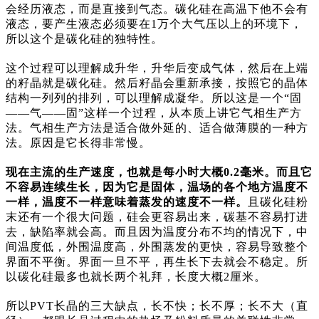
会经历液态，而是直接到气态。碳化硅在高温下他不会有
液态，要产生液态必须要在1万个大气压以上的环境下，
所以这个是碳化硅的独特性。
这个过程可以理解成升华，升华后变成气体，然后在上端
的籽晶就是碳化硅。然后籽晶会重新承接，按照它的晶体
结构一列列的排列，可以理解成凝华。所以这是一个“固
——气——固”这样一个过程，从本质上讲它气相生产方
法。气相生产方法是适合做外延的、适合做薄膜的一种方
法。原因是它长得非常慢。
现在主流的生产速度，也就是每小时大概0.2毫米。而且它
不容易连续生长，因为它是固体，温场的各个地方温度不
一样，温度不一样意味着蒸发的速度不一样。
且碳化硅粉
末还有一个很大问题，硅会更容易出来，碳基不容易打进
去，缺陷率就会高。而且因为温度分布不均的情况下，中
间温度低，外围温度高，外围蒸发的更快，容易导致整个
界面不平衡。界面一旦不平，再生长下去就会不稳定。所
以碳化硅最多也就长两个礼拜，长度大概2厘米。
所以PVT长晶的三大缺点，长不快；长不厚；长不大（直