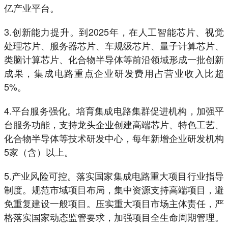
亿产业平台。
3.创新能力提升。到2025年，在人工智能芯片、视觉
处理芯片、服务器芯片、车规级芯片、量子计算芯片、
类脑计算芯片、化合物半导体等前沿领域形成一批创新
成果，集成电路重点企业研发费用占营业收入比超
5%。
4.平台服务强化。培育集成电路集群促进机构，加强平
台服务功能，支持龙头企业创建高端芯片、特色工艺、
化合物半导体等技术研发中心，每年新增企业研发机构
5家（含）以上。
5.产业风险可控。落实国家集成电路重大项目行业指导
制度。规范市域项目布局，集中资源支持高端项目，避
免重复建设一般项目。压实重大项目市场主体责任，严
格落实国家动态监管要求，加强项目全生命周期管理。