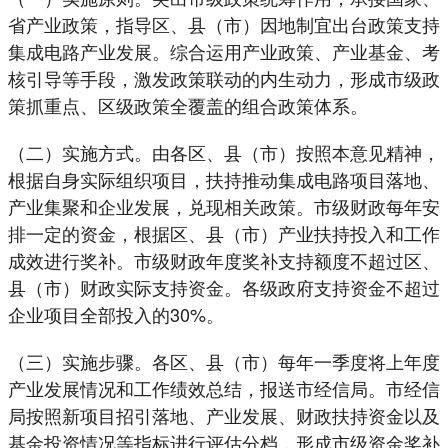
省产业政策，指导区、县（市）因地制宜出台政策支持
集成电路产业发展。综合运用产业政策、产业基金、考
核引导等手段，激发政策联动的内生动力，形成市级政
策抓重点、区级政策全覆盖的组合政策体系。
（二）实施方式。由各区、县（市）按照本意见精神，
根据自身实际组织项目，扶持推动集成电路项目落地、
产业集聚和企业发展，兑现相关政策。市级财政每年安
排一定的资金，根据区、县（市）产业扶持投入和工作
成效进行奖补。市级财政年度奖补支持额度不超过区、
县（市）财政实际支持资金。各级政府支持资金不超过
企业项目全部投入的30%。
（三）实施步骤。各区、县（市）每年一季度将上年度
产业发展情况和工作绩效总结，报送市经信局。市经信
局按照新项目招引落地、产业发展、财政扶持资金以及
基金投资情况等指标进行评估分档，形成市级资金奖补