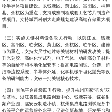
物半导体项目建设。以钱塘区、萧山区、富阳区、桐庐
县、余杭区为重点，支持成熟制程成套工艺芯片制造产
线项目。支持城西科创大走廊规划建设高端存储重大项
目。
（三）实施关键材料设备攻关行动。以滨江区、钱塘
区、富阳区、临安区、萧山区、余杭区、临平区、建德
市为重点，支持大尺寸硅片等关键材料的研发攻关；提
升光刻胶、高纯化学试剂、电子气体、功能高分子材料
等的自给率和本地化配套率；提高电路测试、分选、超
洁净流控系统、半导体外延、化学机械平坦化抛光等设
备的研制能力，突破一批关键核心技术。
（四）实施平台能级跃升行动。提升杭州国家“芯火”双
创基地、浙江省集成电路创新中心、钱塘芯谷、镓谷射
频产业园、临安云制造小镇、杭州集成电路测试服务中
心等平台的运营服务水平，促进创新基地、研发平台和