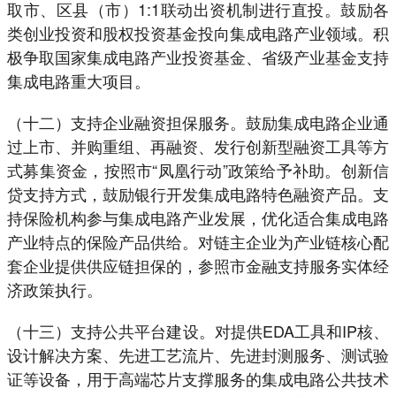
取市、区县（市）1:1联动出资机制进行直投。鼓励各
类创业投资和股权投资基金投向集成电路产业领域。积
极争取国家集成电路产业投资基金、省级产业基金支持
集成电路重大项目。
（十二）支持企业融资担保服务。鼓励集成电路企业通
过上市、并购重组、再融资、发行创新型融资工具等方
式募集资金，按照市“凤凰行动”政策给予补助。创新信
贷支持方式，鼓励银行开发集成电路特色融资产品。支
持保险机构参与集成电路产业发展，优化适合集成电路
产业特点的保险产品供给。对链主企业为产业链核心配
套企业提供供应链担保的，参照市金融支持服务实体经
济政策执行。
（十三）支持公共平台建设。对提供EDA工具和IP核、
设计解决方案、先进工艺流片、先进封测服务、测试验
证等设备，用于高端芯片支撑服务的集成电路公共技术