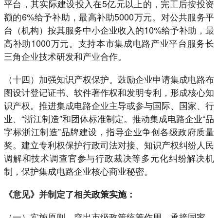
平台，其实际建设投入在5亿元以上的，完工后按投资
额的6%给予补助，最高补助5000万元。对公共服务平
台（机构）按其服务中小企业收入的10%给予补助，最
高补助1000万元。支持本市集成电路产业平台服务长
三角企业技术研发和产业合作。
（十四）加强知识产权保护。鼓励企业申请集成电路布
图设计登记证书、软件著作权和发明专利，形成核心知
识产权。推进集成电路企业主导或参与国际、国家、行
业、“浙江制造”和团体标准制定。推动集成电路企业“品
字标浙江制造”品牌建设，指导企业争创各级政府质量
奖。建立专利权保护行政司法对接、知识产权纠纷人民
调解和技术调查官参与行政裁决等多元化纠纷解决机
制，保护集成电路企业核心商业秘密。
《意见》并制定了相关
政策实施：
（一）实施原则。突出市级政策统筹作用，承接国家、