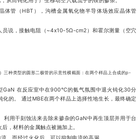
部的氢，从而钝化用于产生移动空穴载流子的镁的掺杂。
极晶体管（HBT），沟槽金属氧化物半导体场效应晶体管
说，接触电阻（~4x10-5Ω-cm2）和霍尔测量（空穴
c）三种类型的圆形二极管的示意性横截面：在两个样品上合成的p-
型GaN 在反应室中在900℃的氨气氛围中退火钝化30分
未钝化的。 通过MBE在两个样品上选择性地生长，最终确定
。 利用干刻蚀法来去除未掺杂的GaN中再生顶层并用于台
退火后，材料的金属触点被施加上。
漏电流，而经过火化后，可以抑制电流的高漏。