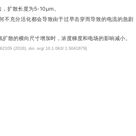
，扩散长度为5-10μm。
的任何不充分活化都会导致由于过早击穿而导致的电流的急剧
氢扩散的横向尺寸增加时，浓度梯度和电场的影响减小。
 062105 (2018); doi. org/ 10.1 063/ 1.5041879]