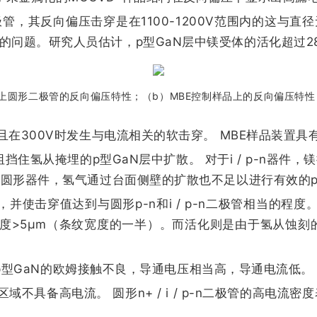
n二极管，其反向偏压击穿是在1100-1200V范围内的
的问题。研究人员估计，p型GaN层中镁受体的活化超过2
圆形二极管的反向偏压特性；（b）MBE控制样品上的反向偏压特性；（
，并且在300V时发生与电流相关的软击穿。 MBE样品装
层阻挡住氢从掩埋的p型GaN层中扩散。 对于i / p-n器件
的圆形器件，氢气通过台面侧壁的扩散也不足以进行有效的p
，并使击穿值达到与圆形p-n和i / p-n二极管相当的程
度>5μm（条纹宽度的一半）。而活化则是由于氢从蚀刻的
由于与p型GaN的欧姆接触不良，导通电压相当高，导通电流低。
”偏压区域不具备高电流。 圆形n+ / i / p-n二极管的高