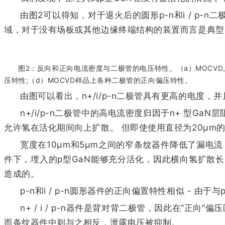
由图2可以得知，对于退火后的圆形p-n和i / p-
域，对于没有场板或其他边缘终端结构的装置而言是典型
图2：反向和正向电流密度与二极管的电压特性。（a）MOCVD上
压特性;（d）MOCVD样品上各种二极管的正向偏压特性。
由图可以看出，n+/i/p-n二极管具有更高的电度
n+/i/p-n二极管中的高电流密度归因于n+ 型GaN
允许氢在活化期间向上扩散。 但即使使用直径为20μm
宽度在10μm和5μm之间的窄条纹器件降低了漏电流
件下，埋入的p型GaN能够充分活化，因此横向氢扩散长
造成的。
p-n和i / p-n圆形器件的正向偏置特性相似 - 
n+ / i / p-n器件是背对背二极管，因此在“正向
而条纹器件中则与之相反，泄露电压被抑制。