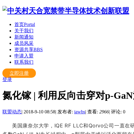
首页
Portal
关于我们
新闻通知
成员风采
资源共享
BBS
申请入盟
联系我们
立即注册
登录
氮化镓 | 利用反向击穿对p-G
联盟动态
|
2018-9-10 08:58
|
发布者:
iawbs
|
查看:
2966
|
评论: 0
美国康奈尔大学，IQE RF LLC和Qorvo公司一直在研究如何更好