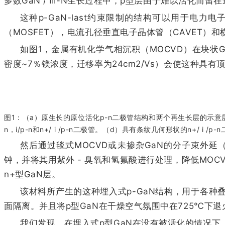
多数GaN / III-N生长过程中，p型层由于难以活
这种p-GaN-last约束限制的结构可以用于
（MOSFET），电流孔径垂直电子晶体管（CAVET）和横向
如图1，金属有机化学气相沉积（MOCVD）在块状G
密度~7％镁浓度，迁移率为24cm2/Vs）会使这种具有
图1：（a）原生长的原位活化p-n二极管结构和两个再生长层的示意
n，i/p-n和n+/ i /p-n二极管。（d）具有条纹几何形状的n+/ i
然后通过毯式MOCVD或未掺杂GaN的分子束外延（
钟，并将其用紫外 - 臭氧和氢氟酸进行处理，降低MOC
n+型GaN层。
该材料所产生的这种埋入式p-GaN结构，用于各种
面隔离。并且将p型GaN在干燥空气氛围中在725℃下
我们发现，在埋入式p型GaN在没有被活化的情况下