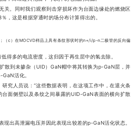
这与直径无关。同时我们观察到击穿损坏作为台面边缘处的燃烧区
8％，这是根据穿通时的场分布计算得出的。
c）在MOCVD样品上具有条纹形状时的n+/i/p-n二极管的反向偏
置具有低得多的电流密度，这归因于再生层中的氢去除。
，镁扩散到未掺杂（UID）GaN帽中将其转换为p-GaN层，并
-GaN活化。
度。 研究人员说：“这些数据表明，在这项工作中，在退火条
台面侧壁以及条纹之间暴露的UID-GaN表面的横向扩散
电流密度表现出高泄漏电压并因此表现出较差的p-GaN活化状态。