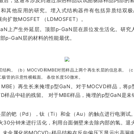
化而留在最后，这通常涉及到通过加热样品以试图驱除样品内
电力电子和其他应用的研究。埋入式结构器件有包括异质结双
扩散MOSFET （LDMOSFET）。
aN上产生外延层。顶部p-GaN层在原位发生活化。研究人员
顶部p-GaN层的材料的性能最优。
层结构。（b）MOCVD和MBE对照样品上两个再生长层的信息表。（
 /p-n二极管的示意性横截面。 条纹长度50微米。
MBE）再生长来掩埋p型GaN。对于MOCVD样品，将p
VD样品中硅的残留。 对于MBE样品，掩埋的p型GaN是
叠层的钯（Pd），钛（Ti）和金（Au）的触点进行电测试
退火30分钟来进行活化，利用台面侧壁来去除内部的氢。
，未金属化的MOCVD-样品结构在反向偏压下显示出高