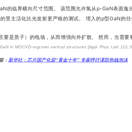
GaN的临界横向尺寸范围。 该范围允许氢从p-GaN表面逸出
N的受主活化比光发射更严格的测试。 埋入的p型GaN
主要是质子）的电场，从而增强向外扩散。 然而，当需要
aN in MOCVD-regrown vertical structures
[Appl. Phys. Lett. 113,
篇：
新华社：芯片国产化迎“黄金十年” 专家呼吁谨防热钱泡沫