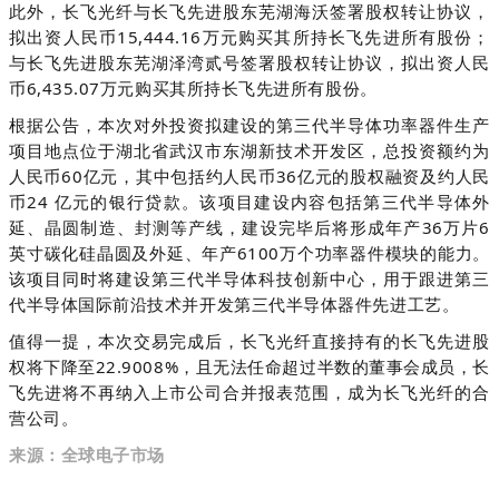
此外，长飞光纤与长飞先进股东芜湖海沃签署股权转让协议，
拟出资人民币15,444.16万元购买其所持长飞先进所有股份；
与长飞先进股东芜湖泽湾贰号签署股权转让协议，拟出资人民
币6,435.07万元购买其所持长飞先进所有股份。
根据公告，本次对外投资拟建设的第三代半导体功率器件生产
项目地点位于湖北省武汉市东湖新技术开发区，总投资额约为
人民币60亿元，其中包括约人民币36亿元的股权融资及约人民
币24 亿元的银行贷款。该项目建设内容包括第三代半导体外
延、晶圆制造、封测等产线，建设完毕后将形成年产36万片6
英寸碳化硅晶圆及外延、年产6100万个功率器件模块的能力。
该项目同时将建设第三代半导体科技创新中心，用于跟进第三
代半导体国际前沿技术并开发第三代半导体器件先进工艺。
值得一提，本次交易完成后，长飞光纤直接持有的长飞先进股
权将下降至22.9008%，且无法任命超过半数的董事会成员，长
飞先进将不再纳入上市公司合并报表范围，成为长飞光纤的合
营公司。
来源：全球电子市场