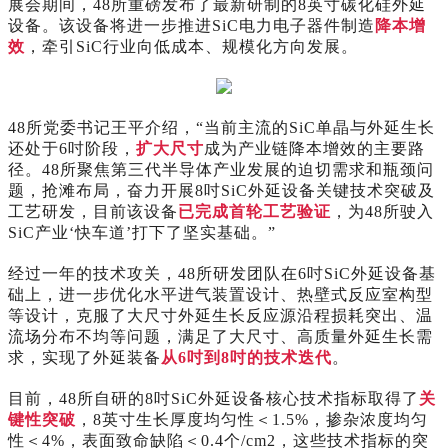
展会期间，48所重磅发布了最新研制的8英寸碳化硅外延
设备。该设备将进一步推进SiC电力电子器件制造
降本增
效
，牵引SiC行业向低成本、规模化方向发展。
48所党委书记王平介绍，“当前主流的SiC单晶与外延生长
还处于6吋阶段，
扩大尺寸
成为产业链降本增效的主要路
径。48所聚焦第三代半导体产业发展的迫切需求和瓶颈问
题，抢滩布局，奋力开展8吋SiC外延设备关键技术突破及
工艺研发，目前该设备
已完成首轮工艺验证
，为48所驶入
SiC产业‘快车道’打下了坚实基础。”
经过一年的技术攻关，48所研发团队在6吋SiC外延设备基
础上，进一步优化水平进气装置设计、热壁式反应室构型
等设计，克服了大尺寸外延生长反应源沿程损耗突出、温
流场分布不均等问题，满足了大尺寸、高质量外延生长需
求，实现了外延装备
从6吋到8吋的技术迭代
。
目前，48所自研的8吋SiC外延设备核心技术指标取得了
关
键性突破
，8英寸生长厚度均匀性＜1.5%，掺杂浓度均匀
性＜4%，表面致命缺陷＜0.4个/cm2，这些技术指标的突