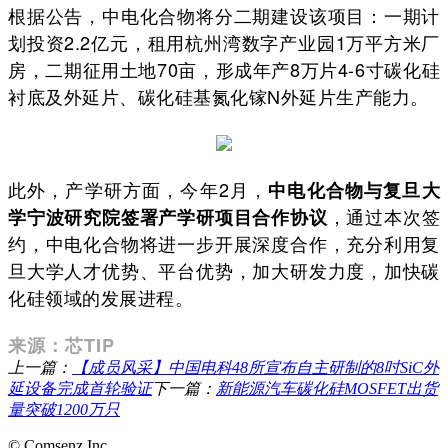
根据公告，中电化合物将分二期建设该项目：一期计
划投资2.2亿元，租用杭州湾数字产业园1万平方米厂
房，二期征用土地70亩，形成年产8万片4-6寸碳化硅
衬底及外延片、碳化硅基氮化镓N外延片生产能力。
此外，产学研方面，今年2月，
中电化合物与复旦大
，通过本次签
学宁波研究院签署产学研项目合作协议
约，中电化合物将进一步开展深度合作，充分利用复
旦大学人才优势、平台优势，加大研发力度，加快碳
化硅领域的发展进程。
来源：芯TIP
上一篇：
【成员风采】中国电科48所宣布自主研制的8吋SiC外
延设备完成首轮验证
下一篇：
新能源汽车碳化硅MOSFET出货
量突破1200万只
© Comsenz Inc.