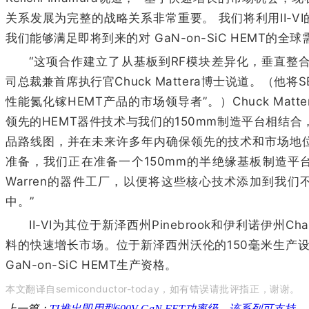
关系发展为完整的战略关系非常重要。 我们将利用II-V
我们能够满足即将到来的对 GaN-on-SiC HEMT的全
“这项合作建立了从基板到RF模块差异化，垂直整合的
司总裁兼首席执行官Chuck Mattera博士说道。（他将
性能氮化镓HEMT产品的市场领导者”。）Chuck Matte
领先的HEMT器件技术与我们的150mm制造平台相结合
品路线图，并在未来许多年内确保领先的技术和市场地位
准备，我们正在准备一个150mm的半绝缘基板制造平
Warren的器件工厂，以便将这些核心技术添加到我
中。”
II-VI为其位于新泽西州Pinebrook和伊利诺伊州C
料的快速增长市场。位于新泽西州沃伦的150毫米生产设
GaN-on-SiC HEMT生产资格。
本文翻译自
semiconductor-today，
如有错误请批评指正，谢谢。
上一篇：
TI推出即用型600V GaN FET功率级，该系列可支持