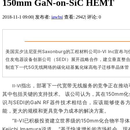
150mm GaN-on-SiC HEMT
2018-11-1 09:00
|
发布者:
iawbs
|
查看:
2942
|
评论: 0
美国宾夕法尼亚州Saxonburg的工程材料公司II-VI Inc
住友电器设备创新公司（SEDI）展开战略合作，建立垂直整合
制造下一代5G无线网络的碳化硅基氮化镓高电子迁移率晶体管
指出，部署下一代宽带无线服务的竞争正在推动
II-VI
其中包括关键的支持技术。 该公司认为，其在150mm
识与SEDI的GaN RF器件技术相结合，应该能够使各
能，更大的规模和更具竞争力成本的解决方案。
“II-VI已积极投资建立世界级的150mm化合物半导
Keiichi Imamura说道， “基于快速增长的市场机