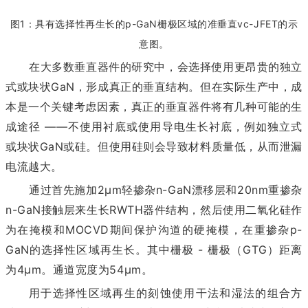
图1：具有选择性再生长的p-GaN栅极区域的准垂直vc-JFET的示
意图。
在大多数垂直器件的研究中，会选择使用更昂贵的独立
式或块状GaN，形成真正的垂直结构。但在实际生产中，成
本是一个关键考虑因素，真正的垂直器件将有几种可能的生
成途径 ——不使用衬底或使用导电生长衬底，例如独立式
或块状GaN或硅。但使用硅则会导致材料质量低，从而泄漏
电流越大。
通过首先施加2μm轻掺杂n-GaN漂移层和20nm重掺杂
n-GaN接触层来生长RWTH器件结构，然后使用二氧化硅作
为在掩模和MOCVD期间保护沟道的硬掩模，在重掺杂p-
GaN的选择性区域再生长。其中栅极 - 栅极（GTG）距离
为4μm。通道宽度为54μm。
用于选择性区域再生的刻蚀使用干法和湿法的组合方