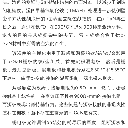
法。沟道的侧壁与GaN晶体结构的m面对准，以减少干刻蚀
的粗糙度。湿四甲基氢氧化铵（TMAH）处理进一步使侧壁
变平并从蚀刻底部的c面表面去除蚀刻损伤。在p-GaN再生
长之后，通过在氮气中在900℃下退火900秒来激活材料。
退火的目的是从镁掺杂中除去氢。氢 - 镁络合物干扰p-
GaN材料中所需的空穴的产生。
该器件的金属化由用于漏极和源极的钛/铝/镍/金和用
于p-GaN栅极的镍/金组成。首先沉积漏电极，然后是栅
极，最后是源极。漏电极和栅电极分别在830℃和535℃
下退火。由于p-GaN接触的温度限制，源电极未退火。
漏极触点为欧姆，接触电阻为0.8Ω-mm。然而，栅极
接触是非线性的，在零偏压下具有900Ω-mm的接触电阻，
而源极表现出肖特基行为。这些问题与源极接触的非退火性
质和在栅极下面不存在重掺杂的p-GaN层有关。
栅电极允许调制pn结处的耗尽层的厚度，阻断源极和