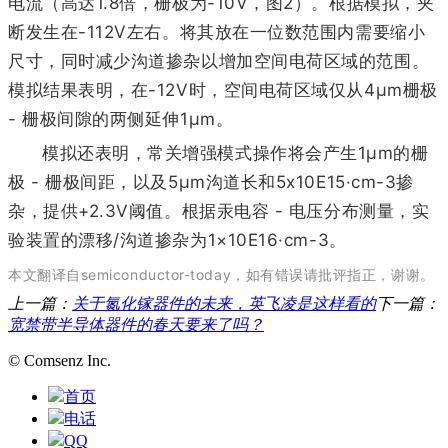
电流（高达1.8倍，栅极为-10V，图2）。根据模拟，夹
断发生在-112V左右。将其放在一位数范围内需要缩小
尺寸，同时减少沟道掺杂以增加空间电荷区域的范围。
模拟结果表明，在-12V时，空间电荷区域仅从4μm栅极
- 栅极间隙的两侧延伸1μm。
模拟还表明，常关增强模式操作将会产生1μm的栅
极 - 栅极间距，以及5μm沟道长和5x10E15·cm-3掺
杂，提供+2.3V阈值。根据汞电容 - 电压分布测量，实
验装置的漂移/沟道掺杂为1×10E16·cm-3。
本文翻译自semiconductor-today，如有错误请批评指正，谢谢。
上一篇：
关于氮化镓器件的未来，英飞凌是这样看的
下一篇：
宽禁带半导体器件的春天要来了吗？
© Comsenz Inc.
首页
电话
QQ