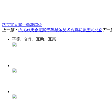
路过
雷人
握手
鲜花
鸡蛋
上一篇：
中关村天合宽禁带半导体技术创新联盟正式成立
下一
平等、合作、互助、互惠