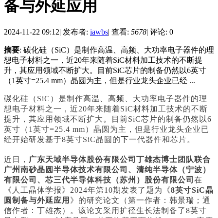
备与外延应用
2024-11-22 09:12
|
发布者:
iawbs
|
查看:
5678
|
评论: 0
摘要
: 碳化硅（SiC）是制作高温、高频、大功率电子器件的理
想电子材料之一，近20年来随着SiC材料加工技术的不断提
升，其应用领域不断扩大。目前SiC芯片的制备仍然以6英寸
（1英寸=25.4 mm）晶圆为主，但是行业龙头企业已经 ...
碳化硅（SiC）是制作高温、高频、大功率电子器件的理
想电子材料之一，近20年来随着SiC材料加工技术的不断
提升，其应用领域不断扩大。目前SiC芯片的制备仍然以6
英寸（1英寸=25.4 mm）晶圆为主，但是行业龙头企业已
经开始研发基于8英寸SiC晶圆的下一代器件和芯片。
近日，
广东天域半导体股份有限公司丁雄杰博士团队联合
广州南砂晶圆半导体技术有限公司、清纯半导体（宁波）
有限公司、芯三代半导体科技（苏州）股份有限公司
在
《人工晶体学报》2024年第10期发表了题为《
8英寸SiC晶
圆制备与外延应用
》的研究论文（第一作者：韩景瑞；通
信作者：丁雄杰）。该论文采用扩径生长法制备了8英寸