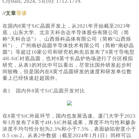
Crystals, 2024, 53(10): 1712-1719.
/
/
文章
导读
在国内8英寸SiC晶圆开发上，从2021年开始截至2023年
底，山东大学、北京天科合达半导体股份有限公司（简
称“天科合达”）、山西烁科晶体有限公司（简称“山西烁
科”）、广州南砂晶圆半导体技术有限公司（简称“南砂晶
圆”）等超过10家公司和研究机构先后发布了8英寸导电型
4H-SiC衬底晶圆，也对8英寸长晶炉热场进行了分区模拟
研究，从表1的对比中可以看出，尽管比国外研发起步时
间较晚，但是国内在8英寸晶圆研发的速度和研发单位数
量上已经快速赶超国外。
表1 国内外8英寸SiC晶圆开发对比
在8英寸SiC外延环节，国内也发展迅速。厦门大学于2023
年3月发布了8英寸4H-SiC外延成果，厚度不均匀性和掺杂
浓度不均匀性分别为2.3%和小于7.5%，表面缺陷密度小于
0.5 cm-2。从表2中数据（截至2024年1月1日）同样可以