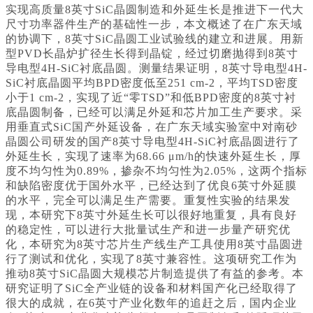
实现高质量8英寸SiC晶圆制造和外延生长是推进下一代大
尺寸功率器件生产的基础性一步，本文概述了在广东天域
的协调下，8英寸SiC晶圆工业试验线的建立和进展。用新
型PVD长晶炉扩径生长得到晶锭，经过切磨抛得到8英寸
导电型4H-SiC衬底晶圆。测量结果证明，8英寸导电型4H-
SiC衬底晶圆平均BPD密度低至251 cm-2，平均TSD密度
小于1 cm-2，实现了近“零TSD”和低BPD密度的8英寸衬
底晶圆制备，已经可以满足外延和芯片加工生产要求。采
用垂直式SiC国产外延设备，在广东天域实验室中对南砂
晶圆公司研发的国产8英寸导电型4H-SiC衬底晶圆进行了
外延生长，实现了速率为68.66 μm/h的快速外延生长，厚
度不均匀性为0.89%，掺杂不均匀性为2.05%，这两个指标
和缺陷密度优于国外水平，已经达到了优良6英寸外延膜
的水平，完全可以满足生产需要。重复性实验的结果发
现，本研究下8英寸外延生长可以很好地重复，具有良好
的稳定性，可以进行大批量试生产和进一步量产研究优
化，本研究为8英寸芯片生产线生产工具使用8英寸晶圆进
行了测试和优化，实现了8英寸兼容性。这项研究工作为
推动8英寸SiC晶圆大规模芯片制造提供了有益的参考。本
研究证明了SiC全产业链的设备和材料国产化已经取得了
很大的成就，在6英寸产业化数年的追赶之后，国内企业