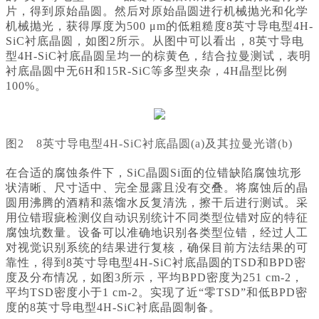
片，得到原始晶圆。然后对原始晶圆进行机械抛光和化学
机械抛光，获得厚度为500 μm的低粗糙度8英寸导电型4H-
SiC衬底晶圆，如图2所示。从图中可以看出，8英寸导电
型4H-SiC衬底晶圆呈均一的棕黄色，结合拉曼测试，表明
衬底晶圆中无6H和15R-SiC等多型夹杂，4H晶型比例
100%。
图2 8英寸导电型4H-SiC衬底晶圆(a)及其拉曼光谱(b)
在合适的腐蚀条件下，SiC晶圆Si面的位错缺陷腐蚀坑形
状清晰、尺寸适中、完全显露且没有交叠。将腐蚀后的晶
圆用沸腾的酒精和蒸馏水反复清洗，擦干后进行测试。采
用位错瑕疵检测仪自动识别统计不同类型位错对应的特征
腐蚀坑数量。设备可以准确地识别各类型位错，经过人工
对视觉识别系统的结果进行复核，确保目前方法结果的可
靠性，得到8英寸导电型4H-SiC衬底晶圆的TSD和BPD密
度及分布情况，如图3所示，平均BPD密度为251 cm-2，
平均TSD密度小于1 cm-2。实现了近“零TSD”和低BPD密
度的8英寸导电型4H-SiC衬底晶圆制备。