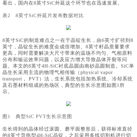
看出，国内在8英寸SiC外延这个环节也在迅速发展。
表2 8英寸SiC外延片发布数据对比
8英寸SiC的制造难点之一在于晶锭生长，由6英寸扩径到8
英寸，晶锭生长的难度会成倍增加。8英寸籽晶质量要求
更高，同时需要解决大尺寸带来的温场不均匀、气相原料
分布和输运效率问题，以及应力增大导致晶体开裂等问
题。本文的8英寸4H-SiC衬底晶圆由南砂晶圆制造。SiC单
晶生长采用主流的物理气相传输（physical vapor
transport， PVT）法，生长系统包括加热系统、冷却系统
及石墨材料组成的热场区，典型的生长示意图如图1所
示。
图1 典型SiC PVT生长示意图
生长得到的晶体经过滚圆、磨平面整形后，获得标准直径
的8英寸导电型4H-SiC晶锭，之后采用多线切割机进行切