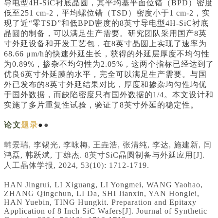
导电型4H-SiC衬底晶圆，其平均基平面位错（BPD）密度
低至251 cm-2，平均螺位错（TSD）密度小于1 cm-2，实
现了近“零TSD”和低BPD密度的8英寸导电型4H-SiC衬底
晶圆的制备，可以满足生产需要。研究团队采用国产8英
寸外延设备和开发工艺包，在8英寸晶圆上实现了速率为
68.66 μm/h的快速外延生长，获得的外延层厚度不均匀性
为0.89%，掺杂不均匀性为2.05%，这两个指标已经达到了
优良6英寸外延膜的水平，完全可以满足生产需要。与国
外已发布的8英寸外延结果对比，厚度和掺杂均匀性均优
于国外数据，而缺陷密度只有国外数据的1/4。本文设计和
实施了多片重复性试验，验证了8英寸外延的稳定性。
论文
题录
●
●
韩景瑞, 李锡光, 李咏梅, 王垚浩, 张清纯, 李达, 施建新, 闫
鸿磊, 韩跃斌, 丁雄杰. 8英寸SiC晶圆制备与外延应用[J].
人工晶体学报, 2024, 53(10): 1712-1719.
HAN Jingrui, LI Xiguang, LI Yongmei, WANG Yaohao,
ZHANG Qingchun, LI Da, SHI Jianxin, YAN Honglei,
HAN Yuebin, TING Hungkit. Preparation and Epitaxy
Application of 8 Inch SiC Wafers[J]. Journal of Synthetic