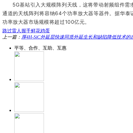
5G基站引入大规模阵列天线，这将带动射频组件需求量
通道的天线阵列将容纳64个功率放大器等器件。据华泰证券
功率放大器市场规模将超过100亿元。
路过
雷人
握手
鲜花
鸡蛋
上一篇：
厚4H-SiC外延层快速同质外延生长和缺陷降低技术的
平等、合作、互助、互惠