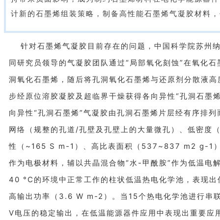
计新的石墨烯组装策略，制备高性能石墨烯气凝胶材料
针对石墨烯气凝胶目前存在的问题，中国科学院苏州纳
同研究员领导的气凝胶团队通过“局部氧化刻蚀”在氧化石
洞氧化石墨烯，随后将孔洞氧化石墨烯与还原剂分散液高
步经原位溶胶凝胶及超临界干燥获得各向异性“孔洞石墨烯
向异性“孔洞石墨烯”气凝胶由孔洞石墨烯片层经有序排列
网络（规整的孔道/孔壁及孔壁上的大量微孔）、低密度（42
性（~165 S m-1）、高比表面积（537~837 m2 
作为电极材料，辅以共晶混合物“水-甲酰胺”作为低温电
40 °C的环境中正常工作的柱状低温热电化学池，表现出低
高输出功率（3.6 W m-2）。当15个热电化学池进行串
V电压的稳定输出，在低温能源器件应用中表现出重要应