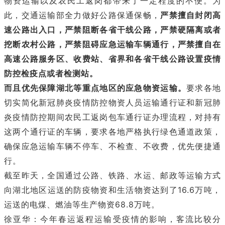
物资运输以及农民工返岗都带来了一定程度的不便。为
此，交通运输部全力做好公路保通保畅，
严禁擅自封闭高
速公路出入口，严禁阻断各省干线公路，严禁硬隔离或者
挖断农村公路，严禁阻碍应急运输车辆通行，严禁擅自在
高速公路服务区、收费站、省界和各省干线公路设置疫情
防控检疫点或者检测
站。
而且优先保障湖北等重点地区的应急物资运输。
要求各地
切实简化新冠肺炎疫情防控物资人员运输通行证和新冠肺
炎疫情防控期间农民工返岗包车通行证办理流程，对持有
这两个通行证的车辆，要求各地严格执行绿色通道政策，
确保应急运输车辆不停车、不检查、不收费，优先便捷通
行。
截至昨天，全国通过公路、铁路、水运、邮政等运输方式
向湖北地区运送的防疫物资和生活物资达到了16.6万吨，
运送的电煤、燃油等生产物资68.8万吨。
徐亚华：今年春运返程运输受疫情的影响，客流比较分