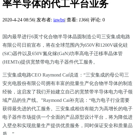
率半导体的代工平台业务
2020-4-24 08:56
|
发布者:
iawbs
|
查看:
1366
|
评论: 0
国内最早进行6英寸化合物半导体晶圆制造公司三安集成电路
有限公司日前宣布，将在全球范围内为650V和1200V碳化硅
(SiC)器件以及650V氮化镓(GaN)功率高电子迁移率晶体管
(HEMTs)提供宽禁带电力电子器件代工服务。
三安集成电路CEO Raymond Cai说道：“三安集成的母公司三
安光电股份有限公司拥有丰富的批量生产化合物半导体的制造
经验，这启发了我们开始建立自己的宽禁带半导体电力电子领
域产品的生产线。”Raymond Cai补充说：“电力电子行业需要
获得最先进的代工服务。三安集成相信有能力为高增长的电子
电子器件市场提供一个全面的产品原型设计平台，将为降低进
入壁垒和实现批量生产提供优质服务，同时保证安全和质量品
质。”