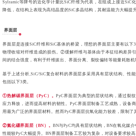
Sylramic等牌号的近化学计量比SiC纤维为代表，在组成上接近S
降低，在结构上表现为高结晶度的SiC多晶结构，其耐温能力大幅提升至
界面层
界面层是连接SiC纤维和SiC基体的桥梁，理想的界面层主要有以
物理收缩对纤维造成的损伤。②缓解纤维与基体由于本征结构差异
间的结合强度，有利于纤维拔出、界面分离、裂纹偏转等能量耗散机
基于上述分析,SiC/SiC复合材料的界面层多采用具有层状结构、
包括以下3类。
①热解碳界面层（PyC）
。
PyC界面层为典型的层状结构，通过裂
应力释放，进而提高材料的韧性。PyC界面层制备工艺成熟，设备
用最为广泛的界面层材料。然而PyC界面层抗氧化能力较差，限制了
②氮化硼界面层（BN）。
BN与PyC均具有层状结构，BN在氧化媒
性能较PyC大幅提升。BN界面层制备工艺较为复杂，对设备要求较