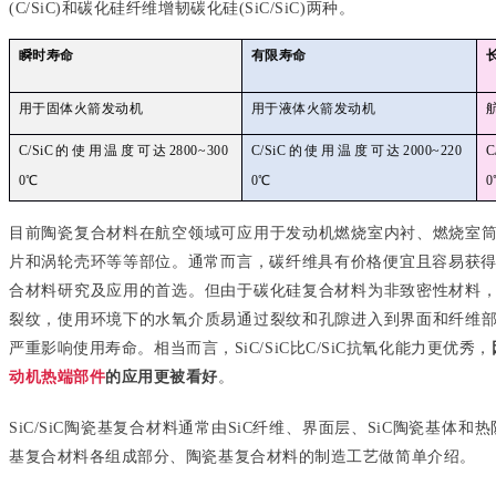
(C/SiC)和碳化硅纤维增韧碳化硅(SiC/SiC)两种。
瞬时寿命
有限寿命
用于固体火箭发动机
用于液体火箭发动机
C/SiC的使用温度可达2800~300
C/SiC的使用温度可达2000~220
C
0℃
0℃
0
目前陶瓷复合材料在航空领域可应用于发动机燃烧室内衬、燃烧室
片和涡轮壳环等等部位。通常而言，碳纤维具有价格便宜且容易获得的优
合材料研究及应用的首选。但由于碳化硅复合材料为非致密性材料
裂纹，使用环境下的水氧介质易通过裂纹和孔隙进入到界面和纤维
严重影响使用寿命。相当而言，SiC/SiC比C/SiC抗氧化能力更优秀，
动机热端部件
的应用更被看好
。
SiC/SiC陶瓷基复合材料通常由SiC纤维、界面层、SiC陶瓷基体和热
基复合材料各组成部分、陶瓷基复合材料的制造工艺做简单介绍。