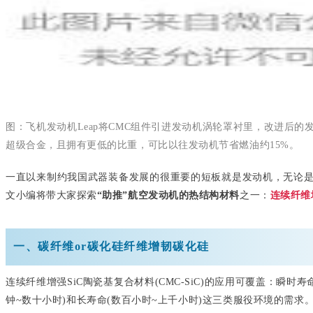
图：飞机发动机Leap将CMC组件引进发动机涡轮罩衬里，改进后
超级合金，且拥有更低的比重，可比以往发动机节省燃油约15%。
一直以来制约我国武器装备发展的很重要的短板就是发动机，无论
文小编将带大家探索
“助推”航空发动机的热结构材料
之一：
连续纤维
一、碳纤维or碳化硅纤维增韧碳化硅
连续纤维增强SiC陶瓷基复合材料(CMC-SiC)的应用可覆盖：瞬时寿
钟~数十小时)和长寿命(数百小时~上千小时)这三类服役环境的需求。