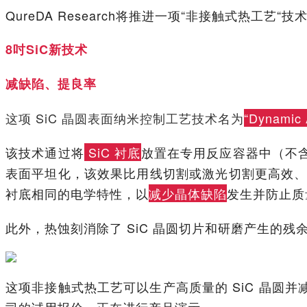
QureDA Research将推进一项“非接触式热
8吋SiC新技术
减缺陷、提良率
这项 SiC 晶圆表面纳米控制工艺技术名为
“Dynamic 
该技术通过将
SiC 衬底
放置在专用反应容器中（不含反
表面平坦化，该效果比用线切割或激光切割更高效、
衬底相同的电学特性，以
减少晶体缺陷
发生并防止质
此外，热蚀刻消除了 SiC 晶圆切片和研磨产生的残
这项非接触式热工艺可以生产高质量的 SiC 晶圆
司的试用报价，正在进行产品演示。