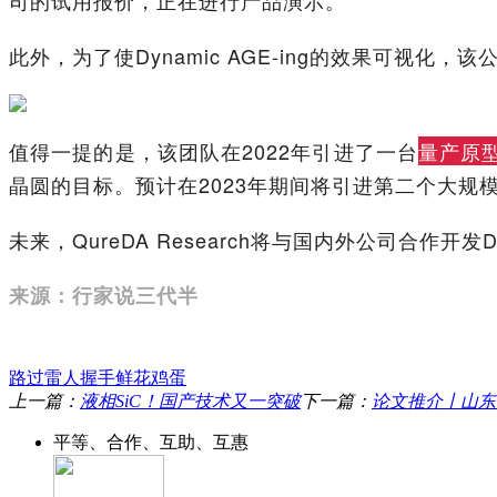
此外，为了使Dynamic AGE-ing的效果可视
值得一提的是，该团队在2022年引进了一台
量产原
晶圆的目标。预计在2023年期间将引进第二个大规
未来，QureDA Research将与国内外公司合作开
来源：行家说三代半
路过
雷人
握手
鲜花
鸡蛋
上一篇：
液相SiC！国产技术又一突破
下一篇：
论文推介丨山东
平等、合作、互助、互惠