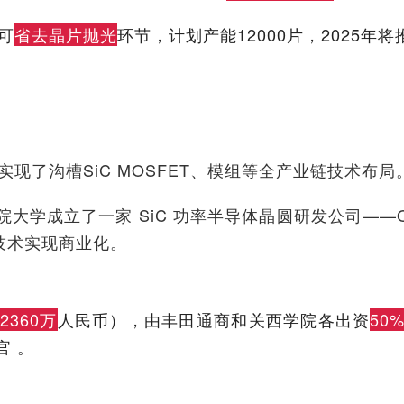
可
省去晶片抛光
环节，计划产能12000片，2025年
现了沟槽SiC MOSFET、模组等全产业链技术布
学成立了一家 SiC 功率半导体晶圆研发公司——Qur
该技术实现商业化。
2360万
人民币），由丰田通商和关西学院各出资
50
官 。