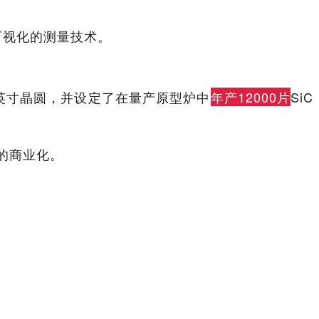
形可视化的测量技术。
8英寸晶圆，并设定了在量产原型炉中
年产12000片
SiC
法的商业化。