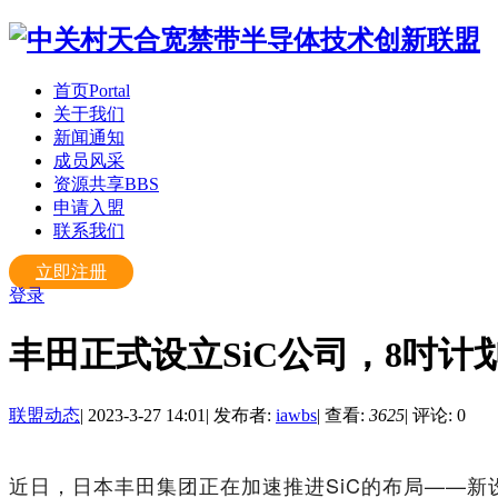
首页
Portal
关于我们
新闻通知
成员风采
资源共享
BBS
申请入盟
联系我们
立即注册
登录
丰田正式设立SiC公司，8吋计划
联盟动态
|
2023-3-27 14:01
|
发布者:
iawbs
|
查看:
3625
|
评论: 0
近日，日本丰田集团正在加速推进SiC的布局——新