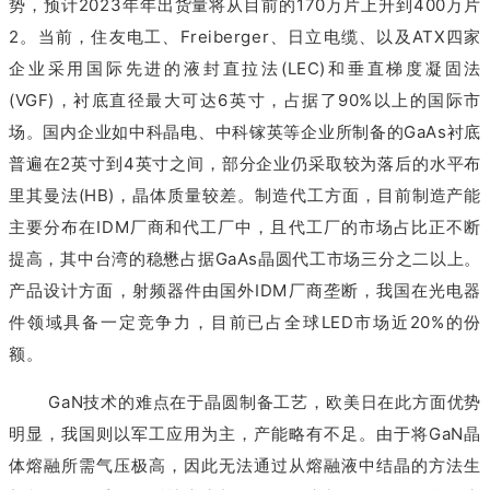
势，预计2023年年出货量将从目前的170万片上升到400万片
2。当前，住友电工、Freiberger、日立电缆、以及ATX四家
企业采用国际先进的液封直拉法(LEC)和垂直梯度凝固法
(VGF)，衬底直径最大可达6英寸，占据了90%以上的国际市
场。国内企业如中科晶电、中科镓英等企业所制备的GaAs衬底
普遍在2英寸到4英寸之间，部分企业仍采取较为落后的水平布
里其曼法(HB)，晶体质量较差。制造代工方面，目前制造产能
主要分布在IDM厂商和代工厂中，且代工厂的市场占比正不断
提高，其中台湾的稳懋占据GaAs晶圆代工市场三分之二以上。
产品设计方面，射频器件由国外IDM厂商垄断，我国在光电器
件领域具备一定竞争力，目前已占全球LED市场近20%的份
额。
GaN技术的难点在于晶圆制备工艺，欧美日在此方面优势
明显，我国则以军工应用为主，产能略有不足。由于将GaN晶
体熔融所需气压极高，因此无法通过从熔融液中结晶的方法生