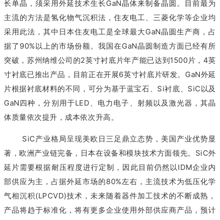
长单晶，须采用外延技术生长GaN晶体来制备晶圆。目前最为
主流的方法是氢化物气沉积法，住友电工、三菱化学等企业均
采用此法，其中日本住友电工是全球最大GaN晶圆生产商，占
据了90%以上的市场份额。我国在GaN晶圆制造方面已经有所
突破，苏州纳维公司的2英寸衬底片年产能已达到1500片，4英
寸衬底已推出产品，目前正在开展6英寸衬底片研发。GaN外延
片根据衬底材料的不同，可分为基于蓝宝石、Si衬底、SiC以及
GaN四种，分别用于LED、电力电子、射频以及激光器，其晶
体质量依次提升，成本依次升高。
SiC产业格局呈现美欧日三足鼎立态势，美国产业优势显
著，欧洲产业链完备，日本在设备和模块技术方面领先。SiC外
延片需要根据耐压程度进行定制，因此目前仍然以IDM企业内
部供应为主，占据外延市场的80%左右，主流技术为低压化学
气相沉积(LPCVD)技术，未来随着器件加工技术的不断成熟，
产品将趋于标准化，将有更多企业使用外部供应商产品，预计