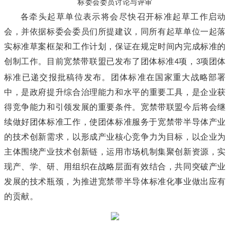
标委会委员
讨论与评审
各牵头起草单位表示将会尽快召开标准起草工作启动
会，
并依据标委会委员们所提建议，
同所有起草单位一起
落
实
标准草案框架和
工作计划
，保证在规定时间内完成标准的
创制工作
。
目前
宽禁带联盟已发布
了
团体标准
项，
项团体
4
3
标准
已
递交报批稿
待发布
。团体标准在国家重大战略部署
中，是政府提升综合治理能力和水平的重要工具，是企业获
得竞争能力和引领发展的重要条件。宽禁带联盟今后
将会
继
续
做好团体标准工作，使团体标准服务于
宽禁带
半导体产业
的技术创新需求，以形成产业核心竞争力为目标，以企业为
主体围绕产业技术创新链，运用市场机制集聚创新资源，实
现产、学、研
、用
组织在战略层面有效结合，共同突破产业
发展的技术瓶颈，为推进宽禁带半导体标准化事业做出应有
的贡献。