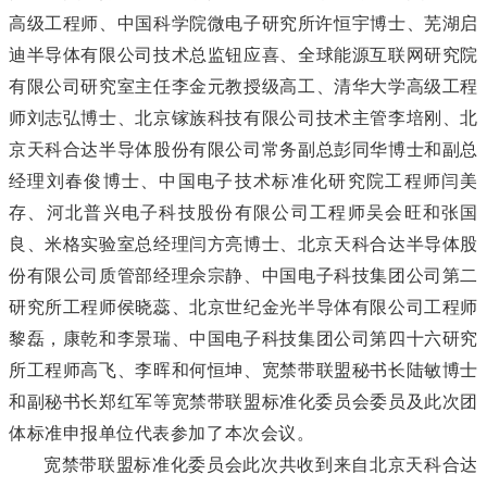
高级工程师
、中国科学院微电子研究所许恒宇
博士
、芜湖启
迪半导体有限公司技术总监钮应喜、全球能源互联网研究院
有限公司研究室主任李金元
教授级高工
、清华大学高级工程
师刘志弘博士、北京镓族科技有限公司技术主管李培刚、北
京天科合达半导体股份有限公司常务副总彭同华博士和副总
经理刘春俊博士、中国电子技术标准化研究院工程师闫美
存、河北普兴电子科技股份有限公司工程师吴会旺和张国
良、
米格实验室
总经理闫方亮
博士
、北京天科合达半导体股
份有限公司质管部经理佘宗静、中国电子科技集团公司第二
研究所
工程师
侯晓蕊、北京世纪金光半导体有限公司工程师
黎磊，康乾和李景瑞、中国电子科技集团公司第四十六研究
所工程师高飞、李晖和何恒坤
、宽禁带联盟秘书长陆敏博士
和副秘书长郑红军
等宽禁带联盟标准化委员会委员及
此次
团
体标准
申报
单位代表参加了本次会议。
宽禁带联盟标准化委员会
此次
共收到来自北京天科合达