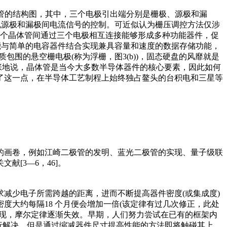
晶体管的结构图，其中，三个电极引出端分别是栅极、源极和漏
现源极和漏极间电流信号的控制。可近似认为栅压调控方法仅涉
多个晶体管间通过三个电极相互连接能够形成多种功能器件，促
能与简单的电容器件结合实现兼具容量和速度的数据存储功能，
包围的悬空栅电极(称为浮栅，图3(b))，固态硬盘的风靡就是
张地说，晶体管是当今大多数半导体器件的核心要素，因此如何
了这一点，在半导体工艺制程上始终独占鳌头的台积电和三星等
画卷，例如江崎二极管的发明、蓝光二极管的实现、量子级联
[3—6，46]。
少电子所需跨越的距离，进而不断提高器件密度(或集成度)
大约每隔18 个月便会增加一倍(该定律有过几次修正，此处
显现，摩尔定律逐渐失效。早期，人们努力尝试在已有的框架内
上进行解决。但是通过缩减器件尺寸提高性能的方法即将触碰其上