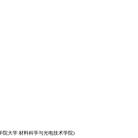
学院大学 材料科学与光电技术学院)