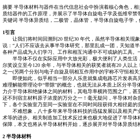
摘要 半导体材料与器件在当代信息社会中扮演着核心角色，
质结器件的工作原理，并展示了半导体自旋电子学及低维窄禁
关键词 半导体异质结，二极管，晶体管，半导体自旋电子学，
1引言
让我们将时间回溯到20 世纪30 年代，虽然半导体相关现
说：“人们不应该去从事半导体研究，那里乱成一团，天知道
各种产品成为人们学习、工作和相互沟通中不可或缺的工具。
半导体不仅在实际应用中大放光彩，极大便利了人类生活，
尔奖设立至今120 余年，与半导体相关的获奖者就有20 人
之一(另两个分别与电子自旋及弱相互作用中的宇称不守恒相关
即便如此，似乎相当一部分人乐意就集成电路芯片发表高见
难理解能带理论中“带隙”的概念，也就无法从本质上区分半
力介于导体和绝缘体之间的材料，其电导率横跨范围之广，甚至
还不到宿主材料原子浓度的万分之一！毫无疑问，半导体对杂
下，各个实验室乃至同一实验室在不同时间段获得大相径庭的
不难想象，八十多年来半导体科技的迅猛发展以及相关产业
术等的进步。相关制造加工技术反过来也极大地促进了半导体
保障，本文也将从半导体材料开始，逐步展开对半导体异质结
2 半导体材料