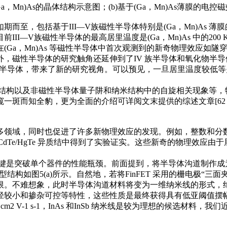
(Ga，Mn)As的晶体结构示意图；(b)基于(Ga，Mn)As薄膜的
，包括基于III—V族磁性半导体特别是(Ga，Mn)As 
I—V族磁性半导体的最高居里温度是(Ga，Mn)As 中的200
(Ga，Mn)As 等磁性半导体中首次观测到的新奇物理效应如
，磁性半导体的研究触角还延伸到了IV 族半导体和氧化物半
的磁性半导体，带来了新的研究视角。可以预见，一旦居里温度较
构以及非磁性半导体量子阱和纳米结构中的自旋相关现象等，
斑而知全豹，更为全面的介绍可详阅文末提供的综述文章[62，
，同时也促进了许多新物理效应的发现。例如，整数和分数量子霍
是在CdTe/HgTe 异质结中得到了实验证实。这些新奇的物理效
是突破单个器件的性能瓶颈。前面提到，将半导体沟道制作成
型结构如图5(a)所示。自然地，若将FinFET 采用的栅电极
。不难想象，此时半导体沟道材料将变为一维纳米线的形式，绝缘
较小和掺杂可控等特性，这些性质是最终获得具有低亚阈值摆幅、
1 和7.7×104 cm2 V-1 s-1，InAs 和InSb 纳米线是较