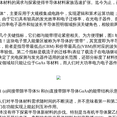
材料的渴求与探索使得半导体材料家族迅速扩张。迄今为止，
元素半导体”，主要应用于大规模集成电路中，实现逻辑和算术运算功能
物半导体，由于它们具有较高的发光效率和电子迁移率，在光电子器
体，在高功率电子器件和短波长半导体照明领域扮演关键角色，相
键指标，它们都与能带理论紧密相关。为方便理解，图1 给出了S
！这块电子禁入能量区被称为半导体的“禁带”，其宽度即为半导
体，前者是指导带最低点(CBM) 和价带最高点(VBM)所对应
光效率较低。第二个指标是载流子的迁移率(表征了载流子在电场驱
了光电探测与发光器件适用的波长范围，还部分标度了材料抵抗热
领域却只能让位于GaAs 等材料，而人们对大功率电力电子器
1 (a)间接带隙半导体Si 和(b)直接带隙半导体GaAs的能带结构示
对半导体材料需求随时间的不断演进，并不意味着第一和第二代
们在功能实现上能起到互补作用。
没有停下探索半导体新材料的步伐。特别是当有机半导体聚乙