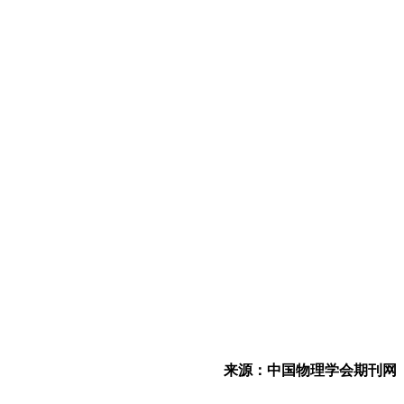
来源：中国物理学会期刊网