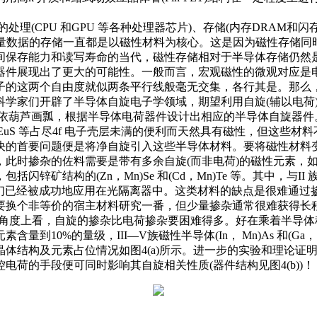
PU 和GPU 等各种处理器芯片)、存储(内存DRAM和闪存f
但海量数据的存储一直都是以磁性材料为核心。这是因为磁性存储
间保存能力和读写寿命的当代，磁性存储相对于半导体存储仍然
器件展现出了更大的可能性。一般而言，宏观磁性的微观对应是电
子的这两个自由度就似两条平行线般毫无交集，各行其是。那么
科学家们开辟了半导体自旋电子学领域，期望利用自旋(辅以电荷
葫芦画瓢，根据半导体电荷器件设计出相应的半导体自旋器件。
EuS 等占尽4f 电子壳层未满的便利而天然具有磁性，但这些
的首要问题便是将净自旋引入这些半导体材料。要将磁性材料变
掺杂的佐料需要是带有多余自旋(而非电荷)的磁性元素，如3d 
包括闪锌矿结构的(Zn，Mn)Se 和(Cd，Mn)Te 等。其中，
，它们已经被成功地应用在光隔离器中。这类材料的缺点是很难通
要换个非等价的宿主材料研究一番，但少量掺杂通常很难获得长
个角度上看，自旋的掺杂比电荷掺杂要困难得多。好在乘着半导
%的量级，III—V族磁性半导体(In， Mn)As 和(Ga， Mn
体结构及元素占位情况如图4(a)所示。进一步的实验和理论证
荷的手段便可同时影响其自旋相关性质(器件结构见图4(b))！