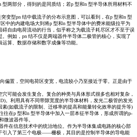
 型两部分，得到的是同质结；若p 型和n 型半导体所用材料不
型pn 结中载流子的分布示意图，可以看到，在p 型和n 型
中的内建电场大到将p 型和n 型半导体中的费米能级拉平为
阻碍自由电荷流动的行当，似乎称之为载流子耗尽区才不至于误
。例如，pn 结不仅是两端器件半导体二极管的核心，实现了
辑运算、数据存储和数字成像等功能。
向偏置，空间电荷区变宽，电流较小乃至接近于零。正是由于
穴可能会发生复合。复合的种类与具体形式很多也相对复杂，
D)。利用具有不同带隙宽度的半导体材料，发光二极管的发光
素(如载流子的限制、迁移率的提高和能量转化效率的提升等)
在p 型和n 型半导体中加入一层本征半导体，形成所谓的p-
管和微波器件等。
器件在信息技术中的统治地位。作为半导体集成电路的核心部
于引入了第三个电极——栅极，其目的是控制半导体的导电能