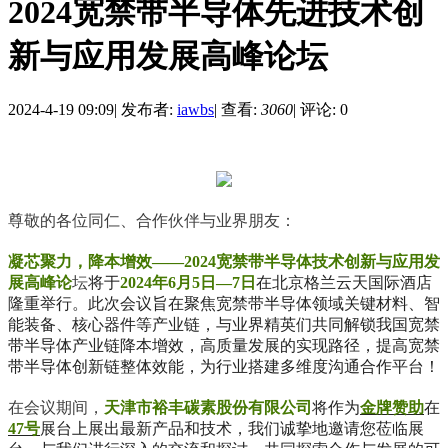
2024宽禁带半导体先进技术创
新与应用发展高峰论坛
2024-4-19 09:09
|
发布者:
iawbs
|
查看:
3060
|
评论: 0
尊敬的各位同仁、合作伙伴与业界朋友：
凝芯聚力，降本增效——2024宽禁带半导体技术创新与应用发
展高峰论
坛
将于
2024年6月5日—7日
在北京格兰云天国际酒店
隆重举行。此次会议旨在聚焦宽禁带半导体领域关键材料、智
能装备、核心器件等产业链，与业界精英们共同解锁我国宽禁
带半导体产业链降本增效，高质量发展的实现路径，提高宽禁
带半导体创新链整体效能，为行业搭建多维度沟通合作平台！
在会议期间，
天津市裕丰碳素股份有限公司
将作为
金牌赞助
在
47号
展台上展出最新产品和技术，我们诚挚地邀请您莅临展