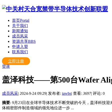
首页
Portal
关于我们
新闻通知
成员风采
资源共享
BBS
申请入盟
联系我们
立即注册
登录
盖泽科技——第500台Wafer A
成员风采
|
2024-9-24 09:29
|
发布者:
iawbs
|
查看:
3697
|
评论: 0
摘要
: 9月23日在全球半导体技术不断突破的今天，盖泽科技迎来
体精密部件制造领域的领先地位进一步 ...