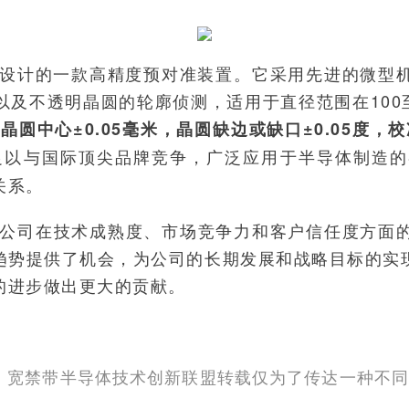
加工设计的一款高精度预对准装置。它采用先进的微型
及不透明晶圆的轮廓侦测，适用于直径范围在100
晶圆中心±0.05毫米，晶圆缺边或缺口±0.05度
能足以与国际顶尖品牌竞争，广泛应用于半导体制造
关系。
它不仅证明了公司在技术成熟度、市场竞争力和客户信任度
趋势提供了机会，为公司的长期发展和战略目标的实
的进步做出更大的贡献。
，宽禁带半导体技术创新联盟转载仅为了传达一种不