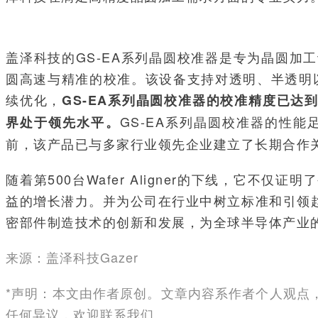
盖泽科技的GS-EA系列晶圆校准器是专为晶圆
圆高速与精准的校准。该设备支持对透明、半透明以
续优化，
GS-EA系列晶圆校准器的校准精度已达到
GS-EA系列晶圆校准器的性
界处于领先水平。
前，该产品已与多家行业领先企业建立了长期合作
随着第500台Wafer Aligner的下线，
益的增长潜力。并为公司在行业中树立标准和引领
密部件制造技术的创新和发展，为全球半导体产业
来源：盖泽科技Gazer
*声明：本文由作者原创。文章内容系作者个人观点
任何异议，欢迎联系我们。