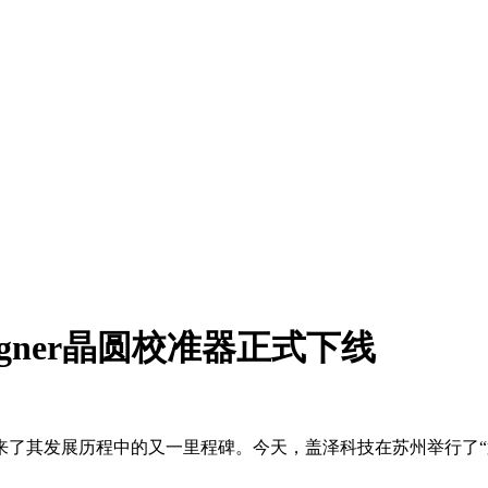
ligner晶圆校准器正式下线
了其发展历程中的又一里程碑。今天，盖泽科技在苏州举行了“第500台