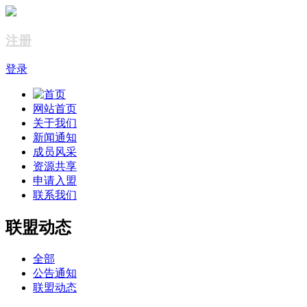
注册
登录
网站首页
关于我们
新闻通知
成员风采
资源共享
申请入盟
联系我们
联盟动态
全部
公告通知
联盟动态