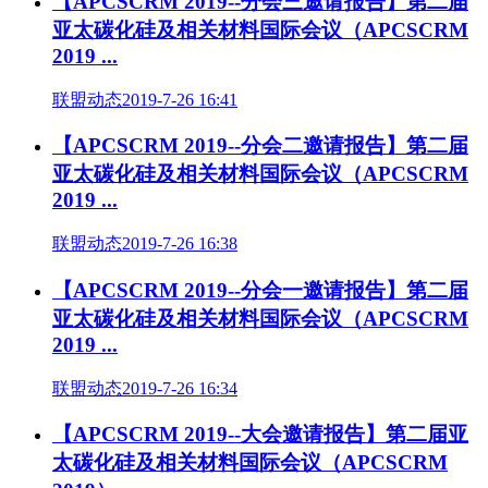
【APCSCRM 2019--分会三邀请报告】第二届
亚太碳化硅及相关材料国际会议（APCSCRM
2019 ...
联盟动态
2019-7-26 16:41
【APCSCRM 2019--分会二邀请报告】第二届
亚太碳化硅及相关材料国际会议（APCSCRM
2019 ...
联盟动态
2019-7-26 16:38
【APCSCRM 2019--分会一邀请报告】第二届
亚太碳化硅及相关材料国际会议（APCSCRM
2019 ...
联盟动态
2019-7-26 16:34
【APCSCRM 2019--大会邀请报告】第二届亚
太碳化硅及相关材料国际会议（APCSCRM