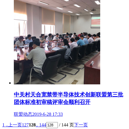
中关村天合宽禁带半导体技术创新联盟第三批
团体标准初审稿评审会顺利召开
联盟动态
2019-6-28 17:33
1 ..
上一页
127
128
.. 144
/ 144 页
下一页