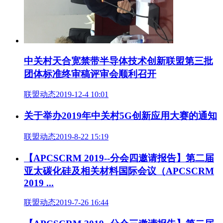
中关村天合宽禁带半导体技术创新联盟第三批
团体标准终审稿评审会顺利召开
联盟动态
2019-12-4 10:01
关于举办2019年中关村5G创新应用大赛的通知
联盟动态
2019-8-22 15:19
【APCSCRM 2019--分会四邀请报告】第二届
亚太碳化硅及相关材料国际会议（APCSCRM
2019 ...
联盟动态
2019-7-26 16:44