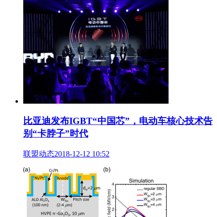
比亚迪发布IGBT“中国芯”，电动车核心技术告
别“卡脖子”时代
联盟动态
2018-12-12 10:52