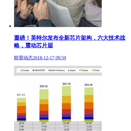
重磅！英特尔发布全新芯片架构，六大技术战
略，震动芯片届
联盟动态
2018-12-17 09:59