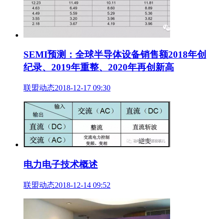
SEMI预测：全球半导体设备销售额2018年创
纪录、2019年重整、2020年再创新高
联盟动态
2018-12-17 09:30
电力电子技术概述
联盟动态
2018-12-14 09:52