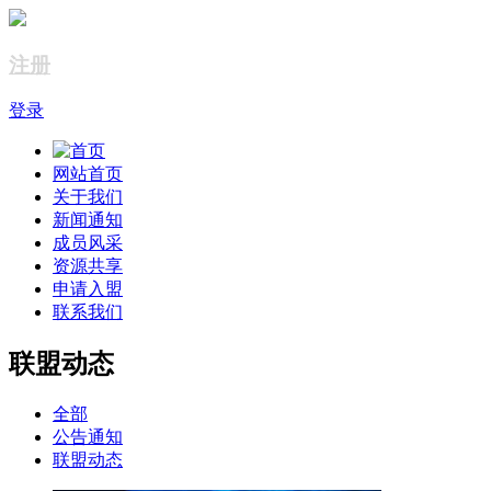
注册
登录
网站首页
关于我们
新闻通知
成员风采
资源共享
申请入盟
联系我们
联盟动态
全部
公告通知
联盟动态