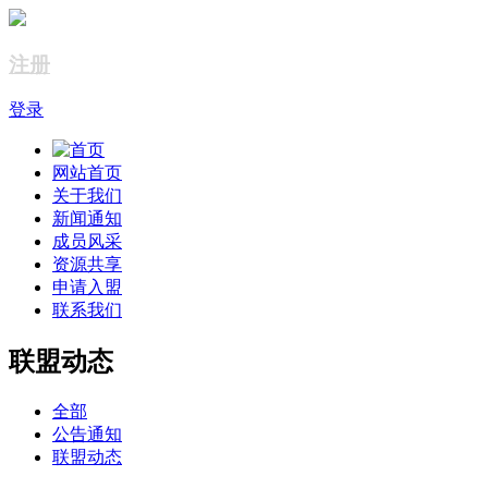
注册
登录
网站首页
关于我们
新闻通知
成员风采
资源共享
申请入盟
联系我们
联盟动态
全部
公告通知
联盟动态