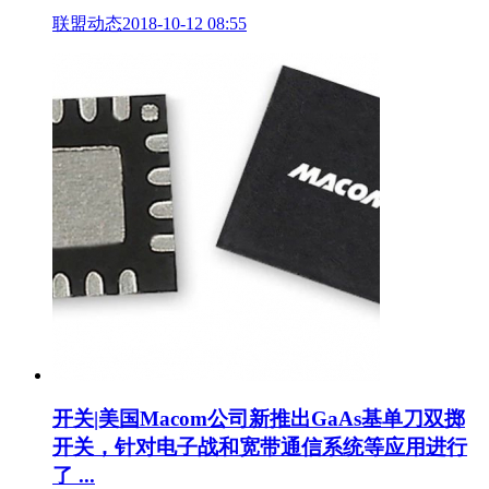
联盟动态
2018-10-12 08:55
开关|美国Macom公司新推出GaAs基单刀双掷
开关，针对电子战和宽带通信系统等应用进行
了 ...