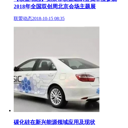
2018年全国双创周北京会场主题展
联盟动态
2018-10-15 08:35
碳化硅在新兴能源领域应用及现状