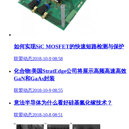
如何实现SiC MOSFET的快速短路检测与保护
联盟动态
2018-10-9 08:58
化合物|美国StratEdge公司将展示高频高速高效
GaN和GaAs封装
联盟动态
2018-10-9 08:55
意法半导体为什么看好硅基氮化镓技术？
联盟动态
2018-10-8 08:51