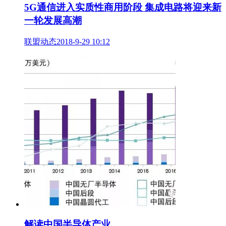
5G通信进入实质性商用阶段 集成电路将迎来新
一轮发展高潮
联盟动态
2018-9-29 10:12
解读中国半导体产业