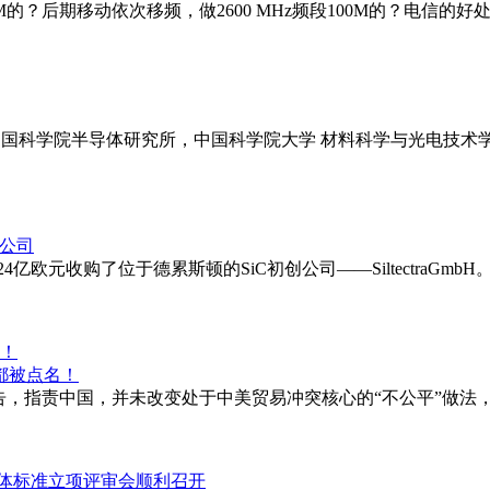
的？后期移动依次移频，做2600 MHz频段100M的？电信的好处是，
(中国科学院半导体研究所，中国科学院大学 材料科学与光电技术
.24亿欧元收购了位于德累斯顿的SiC初创公司——SiltectraGmbH。 
名！
查报告，指责中国，并未改变处于中美贸易冲突核心的“不公平”做
体标准立项评审会顺利召开