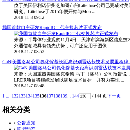
位于美国伊利诺伊州芝加哥市的Littelfuse公司已完成对美国德
研究。Littelfuse于2015年便开始与Mon ...
2018-11-8 09:12
我国首款自主研发RapidIO二代交换芯片正式发布
来源：半导体行业观察11月4日，天津市滨海新区信息技术
外通信领域具有领先优势，可广泛应用于图像 ...
2018-11-7 08:52
GaN|美国洛马公司氮化镓基长距离识别雷达获技术发展里程碑，为2
来源：大国重器美国洛克希德·马丁（洛马）公司报告说
LRDR项目将继续发展以满足技术目标，并努力实现 ...
2018-11-7 08:48
1 ...
132
133
134
135
136
137
138
139
... 144
/ 144 页
下一页
相关分类
•
公告通知
•
联盟动态