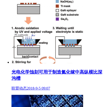
光电化学蚀刻可用于制造氮化镓中高纵横比深
沟槽
联盟动态
2018-9-5 09:07