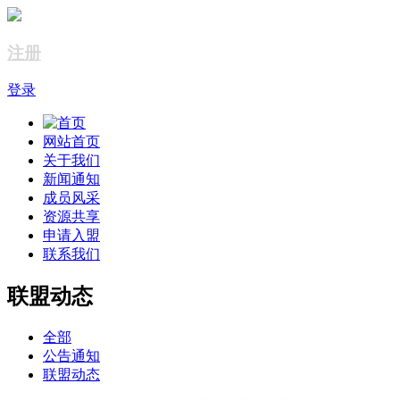
注册
登录
网站首页
关于我们
新闻通知
成员风采
资源共享
申请入盟
联系我们
联盟动态
全部
公告通知
联盟动态