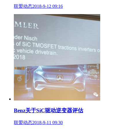
联盟动态
2018-9-12 09:16
Benz关于SiC驱动逆变器评估
联盟动态
2018-9-11 09:30