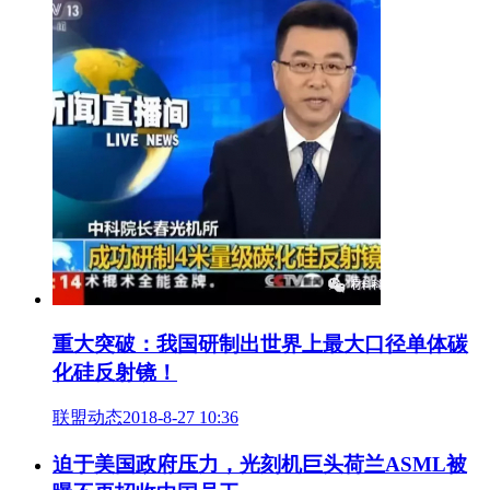
重大突破：我国研制出世界上最大口径单体碳
化硅反射镜！
联盟动态
2018-8-27 10:36
迫于美国政府压力，光刻机巨头荷兰ASML被