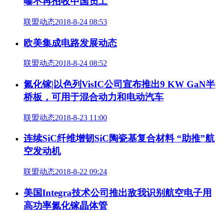
曝不再招收中国员工
联盟动态
2018-8-24 08:53
欧美集成电路发展动态
联盟动态
2018-8-24 08:52
氮化镓|以色列VisIC公司宣布推出9 KW GaN半
桥板，可用于混合动力和电动汽车
联盟动态
2018-8-23 11:00
连续SiC纤维增韧SiC陶瓷基复合材料 “助推”航
空发动机
联盟动态
2018-8-22 09:24
美国Integra技术公司推出敌我识别航空电子用
高功率氮化镓晶体管