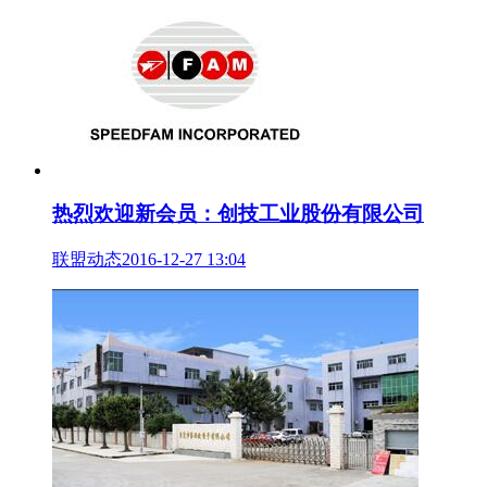
热烈欢迎新会员：创技工业股份有限公司
联盟动态
2016-12-27 13:04