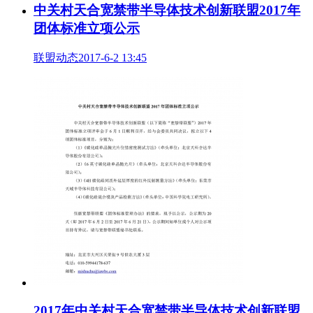
中关村天合宽禁带半导体技术创新联盟2017年
团体标准立项公示
联盟动态
2017-6-2 13:45
2017年中关村天合宽禁带半导体技术创新联盟