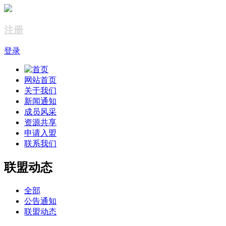
注册
登录
网站首页
关于我们
新闻通知
成员风采
资源共享
申请入盟
联系我们
联盟动态
全部
公告通知
联盟动态