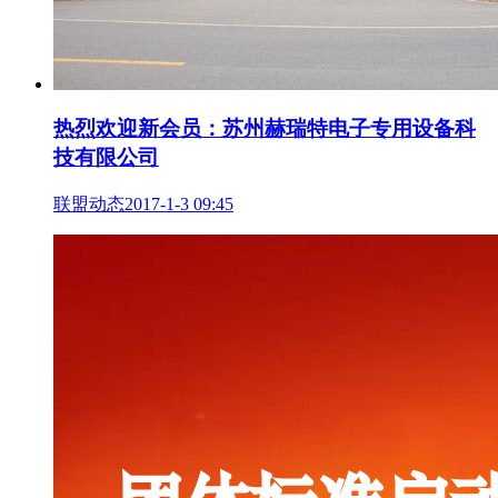
热烈欢迎新会员：苏州赫瑞特电子专用设备科
技有限公司
联盟动态
2017-1-3 09:45