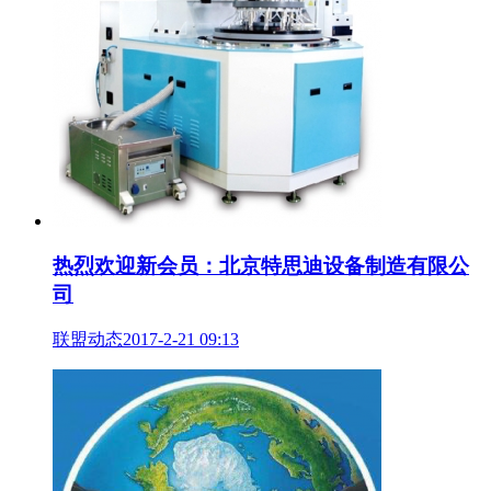
热烈欢迎新会员：北京特思迪设备制造有限公
司
联盟动态
2017-2-21 09:13