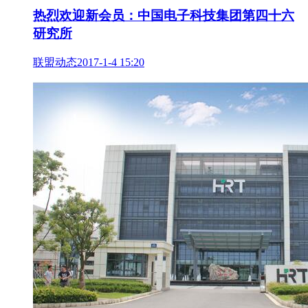
热烈欢迎新会员：中国电子科技集团第四十六
研究所
联盟动态
2017-1-4 15:20