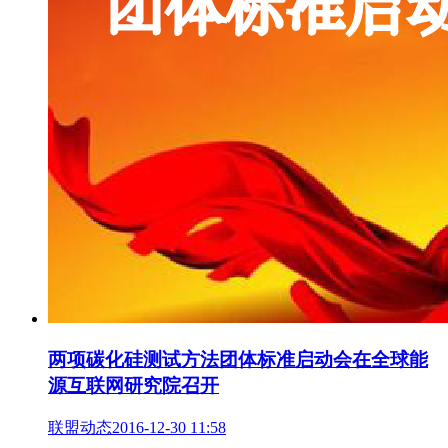
两项碳化硅测试方法团体标准启动会在全球能
源互联网研究院召开
联盟动态
2016-12-30 11:58