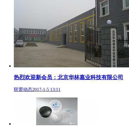
热烈欢迎新会员：北京华林嘉业科技有限公司
联盟动态
2017-1-5 13:11